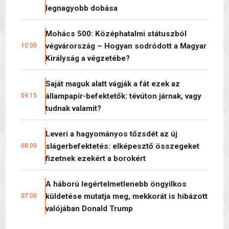
legnagyobb dobása
Mohács 500: Középhatalmi státuszból
végvárország – Hogyan sodródott a Magyar
10:00
Királyság a végzetébe?
Saját maguk alatt vágják a fát ezek az
állampapír-befektetők: tévúton járnak, vagy
09:15
tudnak valamit?
Leveri a hagyományos tőzsdét az új
slágerbefektetés: elképesztő összegeket
08:00
fizetnek ezekért a borokért
A háború legértelmetlenebb öngyilkos
küldetése mutatja meg, mekkorát is hibázott
07:00
valójában Donald Trump