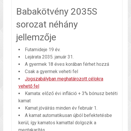
Babakötvény 2035S
sorozat néhány
jellemzője
Futamideje 19 év.
Lejárata 2035. január 31.
A gyermek 18 éves korában férhet hozzá
Csak a gyermek veheti fel
Jogszabályban meghatározott célokra
vehető fel
Kamata: előző évi infláció + 3% bónusz betéti
kamat
Kamat jóváírás minden év február 1.
A kamat automatikusan újból befektetésbe
kerül, így kamatos kamattal dolgozik a
megtakarítás