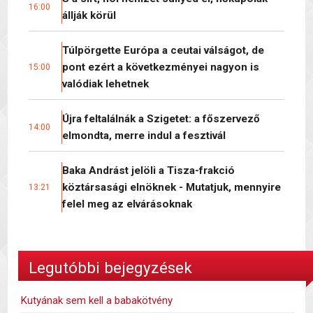
16:00
állják körül
Túlpörgette Európa a ceutai válságot, de
pont ezért a következményei nagyon is
15:00
valódiak lehetnek
Újra feltalálnák a Szigetet: a főszervező
14:00
elmondta, merre indul a fesztivál
Baka Andrást jelöli a Tisza-frakció
köztársasági elnöknek - Mutatjuk, mennyire
13:21
felel meg az elvárásoknak
Legutóbbi bejegyzések
Kutyának sem kell a babakötvény