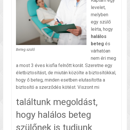
Kaptam egy
levelet,
melyben
egy szülő
leírta, hogy
halálos
beteg
és
Beteg szülő
várhatóan
nem éri meg
a most 3 éves kisfia felnőtt korát. Szeretne egy
életbiztosítást, de miután közölte a biztosítókkal,
hogy ő beteg, minden esetben elutasította a
biztosító a szerződés kötést. Viszont mi
találtunk megoldást,
hogy halálos beteg
szülőnek is tudjunk