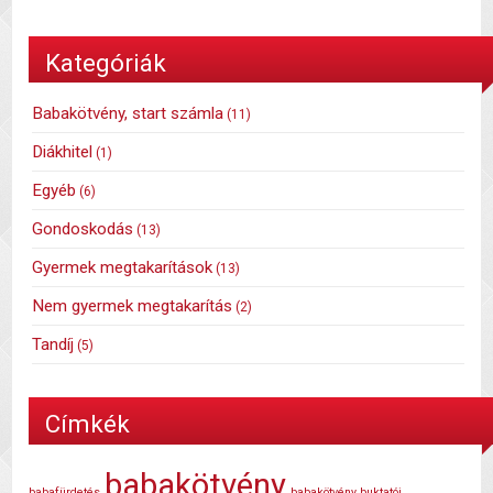
Kategóriák
Babakötvény, start számla
(11)
Diákhitel
(1)
Egyéb
(6)
Gondoskodás
(13)
Gyermek megtakarítások
(13)
Nem gyermek megtakarítás
(2)
Tandíj
(5)
Címkék
babakötvény
babafürdetés
babakötvény buktatói