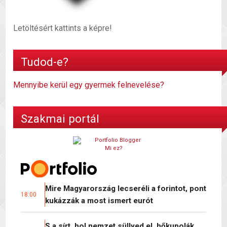
Letöltésért kattints a képre!
Tudod-e?
Mennyibe kerül egy gyermek felnevelése?
Szakmai portál
Mi ez?
Mire Magyarország lecseréli a forintot, pont
18:00
kukázzák a most ismert eurót
S a sírt, hol nemzet süllyed el, hőkupolák