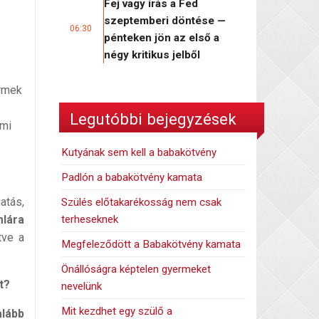
Fej vagy írás a Fed
szeptemberi döntése —
06:30
pénteken jön az első a
négy kritikus jelből
ermek
Legutóbbi bejegyzések
ami
Kutyának sem kell a babakötvény
Padlón a babakötvény kamata
atás,
Szülés előtakarékosság nem csak
terheseknek
mlára
tve a
Megfeleződött a Babakötvény kamata
Önállóságra képtelen gyermeket
t?
nevelünk
Mit kezdhet egy szülő a
alább