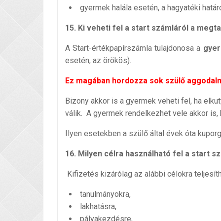
gyermek halála esetén, a hagyatéki határo
15. Ki veheti fel a start számláról a megt
A Start-értékpapírszámla tulajdonosa a
gye
esetén, az örökös).
Ez magában hordozza sok szülő aggodal
Bizony akkor is a gyermek veheti fel, ha elku
válik. A gyermek rendelkezhet vele akkor is
Ilyen esetekben a szülő által évek óta kupor
16. Milyen célra használható fel a start 
Kifizetés kizárólag az alábbi célokra teljesít
tanulmányokra,
lakhatásra,
pályakezdésre,