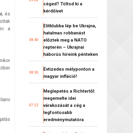
09:00
céged? Töltsd ki a
kérdőívet
i
, és
ottak
Elitklubba lép be Ukrajna,
zni a
hatalmas robbanást
előztek meg a NATO
08:40
repterén – Ukrajnai
háborús híreink pénteken
mikor
tóber
Évtizedes mélyponton a
08:30
magyar infláció!
Meglepetés a Richtertől:
megemelte idei
llami
várakozását a cég a
07:22
legfontosabb
gatás
eredménymutatóra