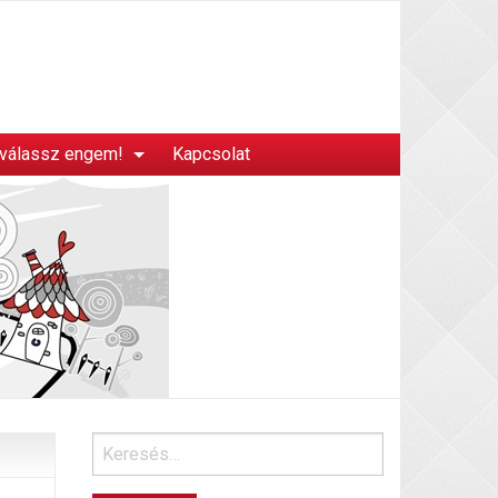
 válassz engem!
Kapcsolat