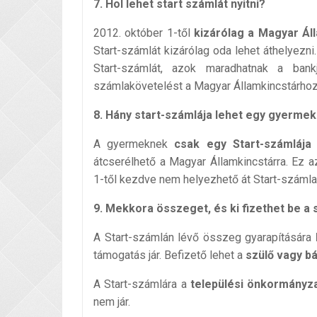
7. Hol lehet start számlát nyitni?
2012. október 1-től
kizárólag a Magyar Áll
Start-számlát kizárólag oda lehet áthelyezni.
Start-számlát, azok maradhatnak a bankj
számlakövetelést a Magyar Államkincstárhoz
8. Hány start-számlája lehet egy gyerme
A gyermeknek
csak egy Start-számlája 
átcserélhető a Magyar Államkincstárra. Ez a
1-től kezdve nem helyezhető át Start-száml
9. Mekkora összeget, és ki fizethet be a 
A Start-számlán lévő összeg gyarapítására
támogatás jár. Befizető lehet a
szülő vagy b
A Start-számlára a
települési önkormányza
nem jár.