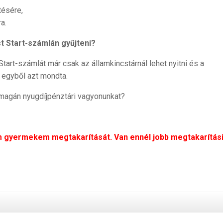
tésére,
a.
 Start-számlán gyűjteni?
art-számlát már csak az államkincstárnál lehet nyitni és a
, egyből azt mondta.
 magán nyugdíjpénztári vagyonunkat?
m gyermekem megtakarítását. Van ennél jobb megtakarítás