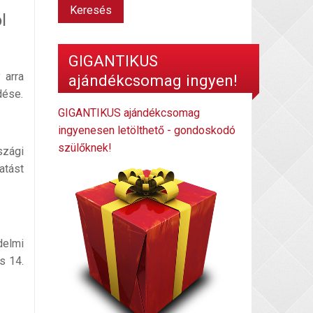
l
GIGANTIKUS
y arra
ajándékcsomag ingyen!
dése.
GIGANTIKUS ajándékcsomag
ingyenesen letölthető - gondoskodó
szülőknek!
szági
atást
delmi
s 14.