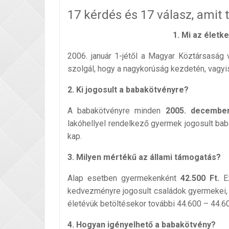
17 kérdés és 17 válasz, amit 
1. Mi
az életke
2006. január 1-jétől a Magyar Köztársaság
szolgál, hogy a nagykorúság kezdetén, vagyis
2. Ki jogosult a babakötvényre?
A babakötvényre minden
2005. december
lakóhellyel rendelkező gyermek jogosult ba
kap.
3. Milyen mértékű az állami támogatás?
Alap esetben gyermekenként
42.500 Ft.
Ez
kedvezményre jogosult családok gyermekei, v
életévük betöltésekor további 44.600 – 44.60
4. Hogyan igényelhető a babakötvény?