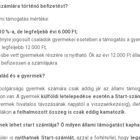
 számlára történő befizetést?
ami támogatás mértéke:
0 %-a, de legfeljebb évi 6.000 Ft;
yre jogosult családok gyermekei esetében a támogatás a gy
legfeljebb 12.000 Ft;
sbe vett gyermekek részére is nyitható. Ők az évi 12.000 Ft áll
i befizessen a számlájukra.
salád és a gyermek?
polgárságú gyermek számára csak addig jár az állami támog
gon van. A gyermek
külföldi letelepedése esetén a Start-szá
ermek hivatalos távozásának napjától a visszaérkezésig), ille
mlákon
a felhalmozott összeg is csak eddig kamatozik
.
knek lehet start számlája? Ő milyen állami támogatást kapha
ülei is
nyithatnak Start-számlát
, azzal a feltétellel, hogy
leg