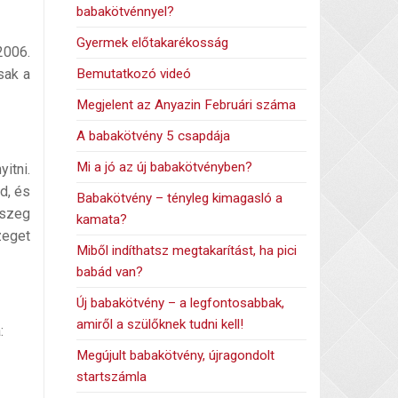
babakötvénnyel?
Gyermek előtakarékosság
2006.
Bemutatkozó videó
csak a
Megjelent az Anyazin Februári száma
A babakötvény 5 csapdája
Mi a jó az új babakötvényben?
itni.
d, és
Babakötvény – tényleg kimagasló a
sszeg
kamata?
zeget
Miből indíthatsz megtakarítást, ha pici
babád van?
Új babakötvény – a legfontosabbak,
amiről a szülőknek tudni kell!
:
Megújult babakötvény, újragondolt
startszámla