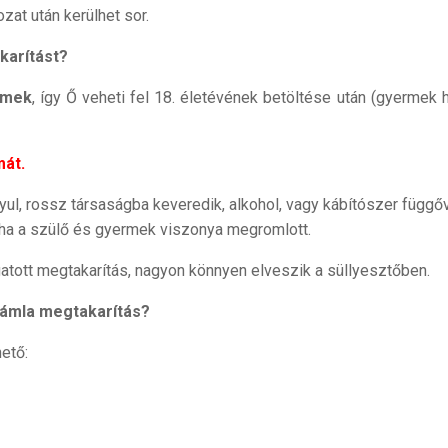
zat után kerülhet sor.
akarítást?
rmek
, így Ő veheti fel 18. életévének betöltése után (gyermek h
mát.
tyul, rossz társaságba keveredik, alkohol, vagy kábítószer függő
, ha a szülő és gyermek viszonya megromlott.
gatott megtakarítás, nagyon könnyen elveszik a süllyesztőben.
számla megtakarítás?
hető: