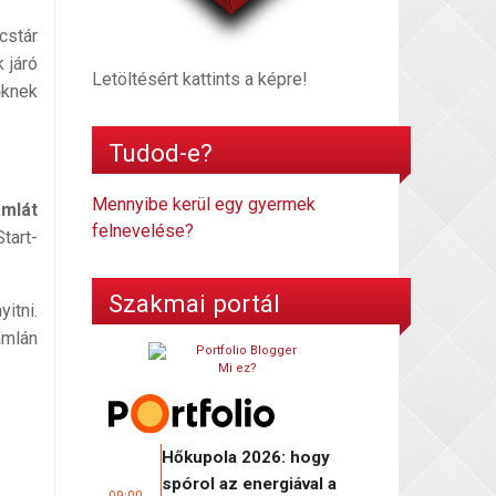
cstár
 járó
Letöltésért kattints a képre!
őknek
Tudod-e?
Mennyibe kerül egy gyermek
ámlát
felnevelése?
tart-
Szakmai portál
itni.
ámlán
Mi ez?
Hőkupola 2026: hogy
spórol az energiával a