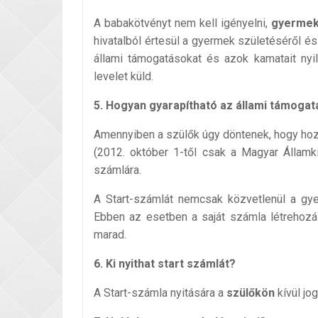
A babakötvényt nem kell igényelni,
gyermek
hivatalból értesül a gyermek születéséről é
állami támogatásokat és azok kamatait nyil
levelet küld.
5. Hogyan gyarapítható az állami támogat
Amennyiben a szülők úgy döntenek, hogy ho
(2012. október 1-től csak a Magyar Államki
számlára.
A Start-számlát nemcsak közvetlenül a gye
Ebben az esetben a saját számla létrehozás
marad.
6. Ki nyithat start számlát?
A Start-számla nyitására a
szülőkön
kívül jo