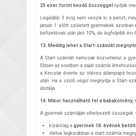
25 ezer forint kezdő összeggel
nyitják m
Legalább 3 évig nem veszik ki a pénzt, még
január 1. előtt született gyermekek azonban
befizetések után járó 10%, de legfeljebb évi 6
13. Meddig lehet a Start-számlát megnyit
A Start-számlát nemcsak közvetlenül a gy
Ebben az esetben a saját számla létrehozásá
a Kincstár évente az ötéves állampapír ho
után. Ha a szülő végül megnyitja a Start-sz
átutalja.
14. Mikor használható fel a babakötvény,
A gyermek számláján elhelyezett összegek – 
kizárólag a
gyermek 18. évének betöl
illetve legkorábban a start-számla megny