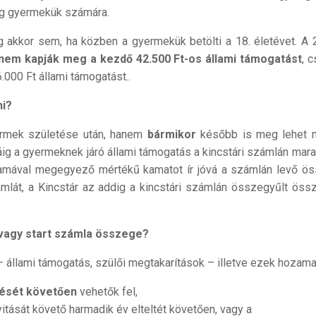
eg gyermekük számára.
 akkor sem, ha közben a gyermekük betölti a 18. életévet. A 
nem kapják meg a kezdő 42.500 Ft-os állami támogatást
, 
.000 Ft állami támogatást..
ni?
ermek születése után, hanem
bármikor
később is meg lehet ny
ig a gyermeknek járó állami támogatás a kincstári számlán mara
zamával megegyező mértékű kamatot ír jóvá a számlán levő ö
ámlát, a Kincstár az addig a kincstári számlán összegyűlt öss
 vagy start számla összege?
állami támogatás, szülői megtakarítások – illetve ezek hozama
tését követően
vehetők fel,
itását követő harmadik év elteltét követően, vagy a