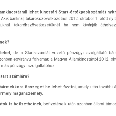
amkincstárnál lehet kincstári Start-értékpapírszámlát nyitn
 Akik banknál, takarékszövetkezetnél 2012. október 1. előtt nyit
uknál, takarékszövetkezetüknél, ha nem kívánják áthelye
.
knek?
lehet
, de a Start-számlát vezető pénzügyi szolgáltató bár
zonban egyirányú folyamat: a Magyar Államkincstártól 2012. ok
a más pénzügyi szolgáltatóhoz.
start számlára?
bármekkora összeget be lehet fizetni,
amely után további á
ármely magánszemély.
tok is befizethetnek
, befizetéseik után azonban állami támo