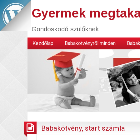
Gyermek megtaka
Gondoskodó szülőknek
Kezdőlap
Babakötvényről minden
Babak
Babakötvény, start számla