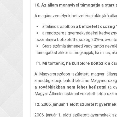
10. Az állam mennyivel támogatja a start
A magánszemélyek befizetései után járó áll
általános esetben a
befizetett összeg 1
a rendszeres gyermekvédelmi kedvezmén
számlájára befizetett összeg 20%-a, évente 
Start-számla átmeneti vagy tartós nevelé
támogatást akkor is megkapják, ha nincs, ak
11. Mi
történik, ha külföldre költözik a c
A Magyarországon született, magyar állam
ameddig a bejelentett lakcíme Magyarorszá
a továbbiakban nem lehet befizetni
(a gy
Magyar Államkincstárnál vezetett letéti szá
12. 2006. január 1 előtt született gyerme
2006. január 1. előtt született gyermekek sz