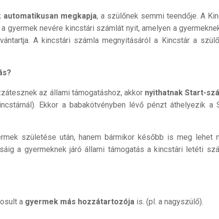
 automatikusan megkapja
, a szülőnek semmi teendője. A Kin
s a gyermek nevére kincstári számlát nyit, amelyen a gyermeknek
vántartja. A kincstári számla megnyitásáról a Kincstár a szül
ás?
zzátesznek az állami támogatáshoz, akkor
nyithatnak Start-sz
ncstárnál). Ekkor a babakötvényben lévő pénzt áthelyezik a S
rmek születése után, hanem bármikor később is meg lehet ny
áig a gyermeknek járó állami támogatás a kincstári letéti sz
gosult a
gyermek más hozzátartozója
is. (pl. a nagyszülő).