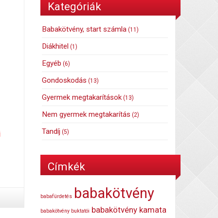
Kategóriák
Babakötvény, start számla
(11)
Diákhitel
(1)
Egyéb
(6)
Gondoskodás
(13)
Gyermek megtakarítások
(13)
Nem gyermek megtakarítás
(2)
Tandíj
(5)
i
Címkék
babakötvény
babafürdetés
babakötvény kamata
babakötvény buktatói