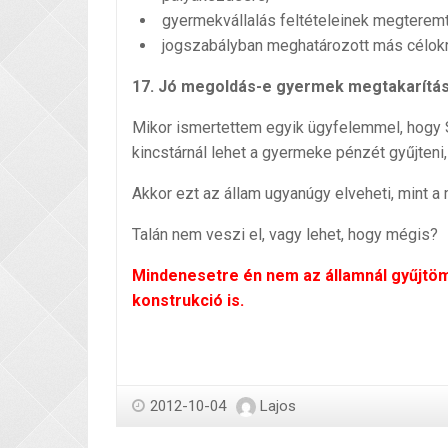
gyermekvállalás feltételeinek megterem
jogszabályban meghatározott más célokr
17. Jó megoldás-e gyermek megtakarítást
Mikor ismertettem egyik ügyfelemmel, hogy St
kincstárnál lehet a gyermeke pénzét gyűjteni
Akkor ezt az állam ugyanúgy elveheti, mint a
Talán nem veszi el, vagy lehet, hogy mégis?
Mindenesetre én nem az államnál gyűjtö
konstrukció is.
2012-10-04
Lajos