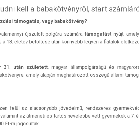
tudni kell a babakötvényről, start számláró
zdési támogatás, vagy babakötvény?
 valamennyi újszülött polgára számára
támogatás
t nyújt, amel
 a 18. életév betöltése után könnyebb legyen a fiatalok életkez
 31. után született
, magyar állampolgárságú és magyaror
bakötvényre, amely alapján meghatározott összegű állami támog
en felül az alacsonyabb jövedelmű, rendszeres gyermekvé
alamint az átmeneti és tartós nevelésbe vett gyermekek a 7. é
0 Ft-ra jogosultak.