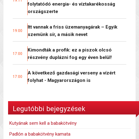
19:11
folytatódó energia- és víztakarékosság
országszerte
Itt vannak a friss üzemanyagárak – Egyik
19:00
szemünk sír, a másik nevet
Kimondták a profik: ez a piszok olcsó
17:00
részvény duplázni fog egy éven belül!
A következő gazdasági verseny a vízért
17:00
folyhat - Magyarországon is
Legutóbbi bejegyzések
Kutyának sem kell a babakötvény
Padlón a babakötvény kamata