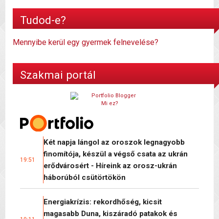
Tudod-e?
Mennyibe kerül egy gyermek felnevelése?
Szakmai portál
Mi ez?
Két napja lángol az oroszok legnagyobb
finomítója, készül a végső csata az ukrán
19:51
erődvárosért - Híreink az orosz-ukrán
háborúból csütörtökön
Energiakrízis: rekordhőség, kicsit
magasabb Duna, kiszáradó patakok és