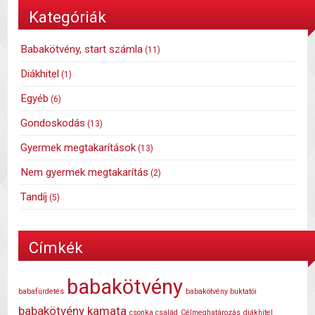
Kategóriák
Babakötvény, start számla
(11)
Diákhitel
(1)
Egyéb
(6)
Gondoskodás
(13)
Gyermek megtakarítások
(13)
Nem gyermek megtakarítás
(2)
Tandíj
(5)
Címkék
babakötvény
babafürdetés
babakötvény buktatói
babakötvény kamata
csonka család
Célmeghatározás
diákhitel