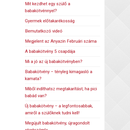
Mit kezdhet egy szülő a
babakötvénnyel?
Gyermek előtakarékosság
Bemutatkozó videó
Megjelent az Anyazin Februári száma
A babakötvény 5 csapdája
Mi a jó az új babakötvényben?
Babakötvény – tényleg kimagasló a
kamata?
Miből indíthatsz megtakarítást, ha pici
babád van?
Új babakötvény – a legfontosabbak,
amiről a szülőknek tudni kell!
Megújult babakötvény, újragondolt