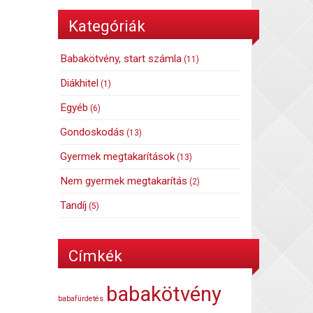
Kategóriák
Babakötvény, start számla
(11)
Diákhitel
(1)
Egyéb
(6)
Gondoskodás
(13)
Gyermek megtakarítások
(13)
Nem gyermek megtakarítás
(2)
Tandíj
(5)
Címkék
babakötvény
babafürdetés