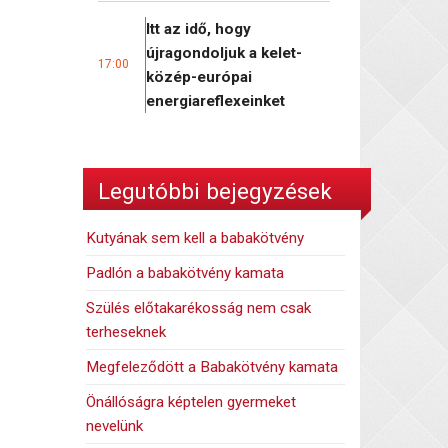
Itt az idő, hogy
újragondoljuk a kelet-
17:00
közép-európai
energiareflexeinket
Legutóbbi bejegyzések
Kutyának sem kell a babakötvény
Padlón a babakötvény kamata
Szülés előtakarékosság nem csak
terheseknek
Megfeleződött a Babakötvény kamata
Önállóságra képtelen gyermeket
nevelünk