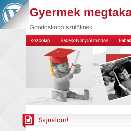
Gyermek megtaka
Gondoskodó szülőknek
Kezdőlap
Babakötvényről minden
Babak
Sajnálom!