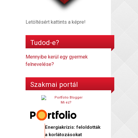
Letöltésért kattints a képre!
Tudod-e?
Mennyibe kerül egy gyermek
felnevelése?
Szakmai portál
Mi ez?
Energiakrízis: feloldották
a korlátozásokat