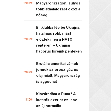
Magyarországon, súlyos
20:49
többlethalálozást okoz a
hőség
Elitklubba lép be Ukrajna,
hatalmas robbanást
előztek meg a NATO
20:29
repterén – Ukrajnai
háborús híreink pénteken
Brutális amerikai vámok
jönnek az orosz gáz és
20:29
olaj miatt, Magyarország
is aggódhat
Kiszáradhat a Duna? A
kutatók szerint ez lesz
18:00
az új normális