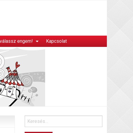
 válassz engem!
Kapcsolat