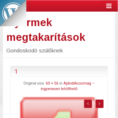
Gyermek
megtakarítások
Gondoskodó szülőknek
1
Original size:
60 × 56
in
Ajándékcsomag –
ingyenesen letölthető