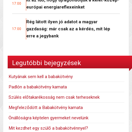
Itt az idő, hogy újragondoljuk a kelet-közép-
17:00
európai energiareflexeinket
Rég látott ilyen jó adatot a magyar
gazdaság: már csak az a kérdés, mit lép
17:00
erre a jegybank
Legutóbbi bejegyzések
Kutyának sem kell a babakötvény
Padlón a babakötvény kamata
Szülés előtakarékosság nem csak terheseknek
Megfeleződött a Babakötvény kamata
Önállóságra képtelen gyermeket nevelünk
Mit kezdhet egy szülő a babakötvénnyel?