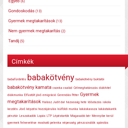
Egyéb
(6)
Gondoskodás
(13)
Gyermek megtakarítások
(13)
Nem gyermek megtakarítás
(2)
Tandíj
(5)
Címkék
babakötvény
babafürdetés
babakötvény buktatói
babakötvény kamata
csonka család
Célmeghatározás
diákhitel
Gyermek
diákmunka
Elfüstölt jövő
emigráció
Gerendás Péter
megtakarítások
Halász Judit dal
házasság hete
Időutazás
iskola
kezdés
Jövő
képzési hozzájárulás
külföldi munka
lakáskassza
lakástakarék
pénztár
Leszakadók
Lopás
LTP
Lépéstartók
Magasabb bér
Mennyibe kerül
gyermek felnevelése
mosható pelenka
népesség
pénzcsinálók
spórolás