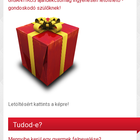
GIGANTIKUS ajándékcsomag ingyenesen letölthető -
gondoskodó szülőknek!
Letöltésért kattints a képre!
Tudod-e?
Mennyibe kerül egy gyermek felnevelése?