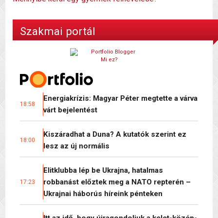
Szakmai portál
Mi ez?
Energiakrízis: Magyar Péter megtette a várva
18:58
várt bejelentést
Kiszáradhat a Duna? A kutatók szerint ez
18:00
lesz az új normális
Elitklubba lép be Ukrajna, hatalmas
robbanást előztek meg a NATO repterén –
17:23
Ukrajnai háborús híreink pénteken