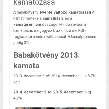
kamatozása
A babakötvény
évente változó kamatozású
A
kamat mértéke a
kamatbázis
és a
kamatprémium
összege. Minden évben a
kamatbázis megegyezik az előző évi KSH
fogyasztói árindex változással. A kamatprémium
pedig 3%
Babakötvény 2013.
kamata
2013. december 2-től 2014. december 1-ig 8,7%
volt.
2014. december 2-től 2015. december 1-ig
4,7%