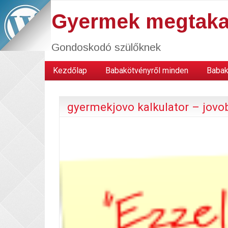
Gyermek megtaka
Gondoskodó szülőknek
Kezdőlap
Babakötvényről minden
Babak
gyermekjovo kalkulator – jovo