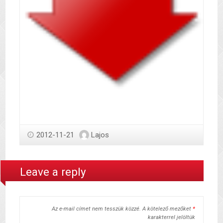
2012-11-21
Lajos
Leave a reply
Az e-mail címet nem tesszük közzé.
A kötelező mezőket
*
karakterrel jelöltük