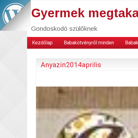
Gyermek megtaka
Gondoskodó szülőknek
Kezdőlap
Babakötvényről minden
Babak
Anyazin2014aprilis