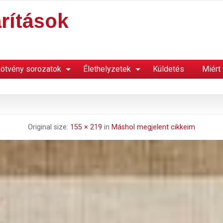
rítások
ötvény sorozatok
Élethelyzetek
Küldetés
Miért
Original size:
155 × 219
in
Máshol megjelent cikkeim