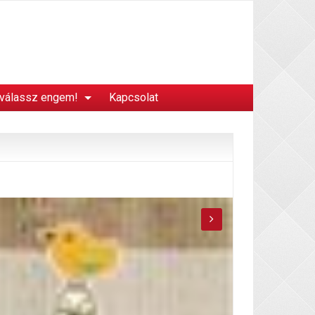
 válassz engem!
Kapcsolat