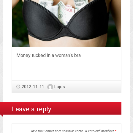
Money tucked in a woman’s bra
2012-11-11
Lajos
Leave a reply
Az e-mail címet nem tesszük közzé.
A kötelező mezőket
*