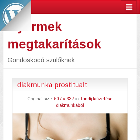
Gyermek
megtakarítások
Gondoskodó szülőknek
diakmunka prostitualt
Original size:
507 × 337
in
Tandíj kifizetése
diákmunkából