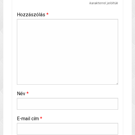
karakterrel jelöltük
Hozzászólás
*
Név
*
E-mail cím
*