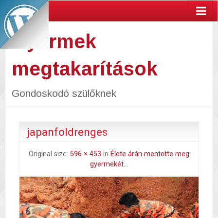
Gyermek
megtakarítások
Gondoskodó szülőknek
japanfoldrenges
Original size:
596 × 453
in
Élete árán mentette meg
gyermekét…