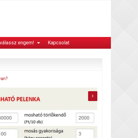
 válassz engem!
Kapcsolat
van?