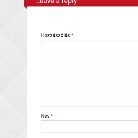
Leave a reply
Hozzászólás
*
Név
*