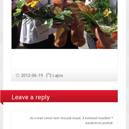
2012-06-19
Lajos
Leave a reply
Az e-mail címet nem tesszük közzé.
A kötelező mezőket
*
karakterrel jelöltük