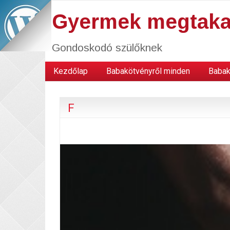
Gyermek megtaka
Gondoskodó szülőknek
Kezdőlap
Babakötvényről minden
Babak
F