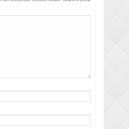
et nem tesszük közzé.
A kötelező mezőket
*
karakterrel jelöltük