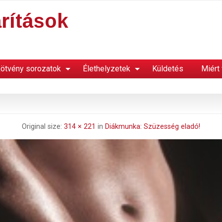
rítások
ötvény sorozatok
Élethelyzetek
Küldetés
Miért
Original size:
314 × 221
in
Diákmunka: Szüzesség eladó!