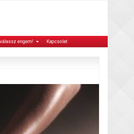
 válassz engem!
Kapcsolat