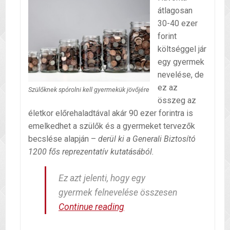
átlagosan
30-40 ezer
forint
költséggel jár
egy gyermek
nevelése, de
ez az
Szülőknek spórolni kell gyermekük jövőjére
összeg az
életkor előrehaladtával akár 90 ezer forintra is
emelkedhet a szülők és a gyermeket tervezők
becslése alapján –
derül ki a Generali Biztosító
1200 fős reprezentatív kutatásából.
Ez azt jelenti, hogy egy
gyermek felnevelése összesen
Mennyibe
Continue reading
kerül