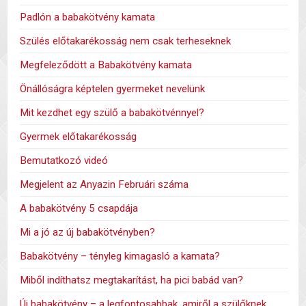
Padlón a babakötvény kamata
Szülés előtakarékosság nem csak terheseknek
Megfeleződött a Babakötvény kamata
Önállóságra képtelen gyermeket nevelünk
Mit kezdhet egy szülő a babakötvénnyel?
Gyermek előtakarékosság
Bemutatkozó videó
Megjelent az Anyazin Februári száma
A babakötvény 5 csapdája
Mi a jó az új babakötvényben?
Babakötvény – tényleg kimagasló a kamata?
Miből indíthatsz megtakarítást, ha pici babád van?
Új babakötvény – a legfontosabbak, amiről a szülőknek