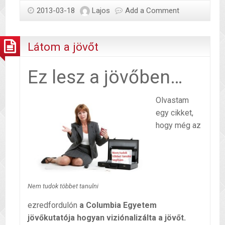
egy
2013-03-18
Lajos
Add a Comment
gyermek
felnevelése?
Látom a jövőt
Ez lesz a jövőben…
Olvastam
egy cikket,
hogy még az
Nem tudok többet tanulni
ezredfordulón
a Columbia Egyetem
jövőkutatója hogyan viziónalizálta a jövőt.