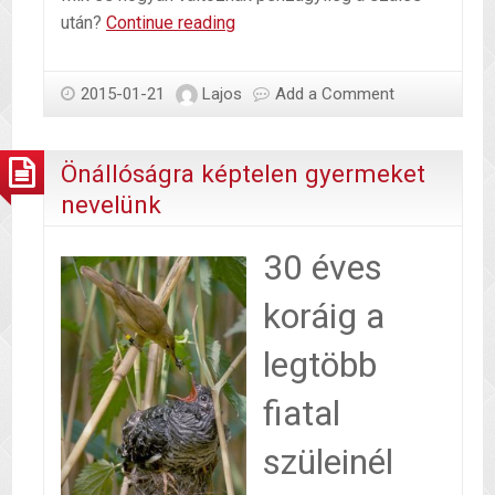
Szülés
után?
Continue reading
előtakarékosság
nem
2015-01-21
Lajos
Add a Comment
csak
terheseknek
Önállóságra képtelen gyermeket
nevelünk
30 éves
koráig a
legtöbb
fiatal
szüleinél