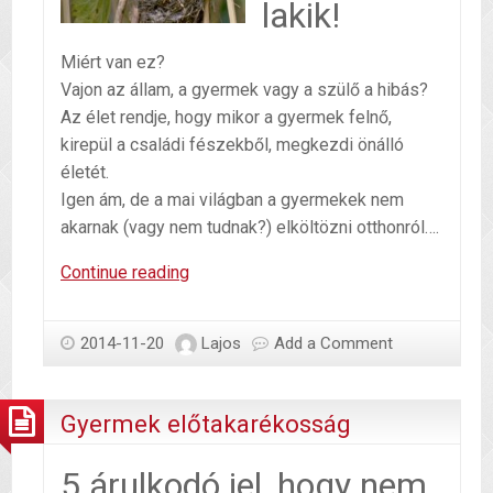
lakik!
Miért van ez?
Vajon az állam, a gyermek vagy a szülő a hibás?
Az élet rendje, hogy mikor a gyermek felnő,
kirepül a családi fészekből, megkezdi önálló
életét.
Igen ám, de a mai világban a gyermekek nem
akarnak (vagy nem tudnak?) elköltözni otthonról….
Önállóságra
Continue reading
képtelen
gyermeket
2014-11-20
Lajos
Add a Comment
nevelünk
Gyermek előtakarékosság
5 árulkodó jel, hogy nem