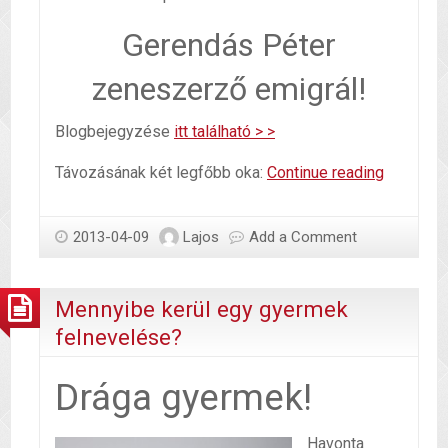
Gerendás Péter
zeneszerző emigrál!
Blogbejegyzése
itt található > >
Külföldre
Távozásának két legfőbb oka:
Continue reading
menni,
vagy
2013-04-09
Lajos
Add a Comment
nem
ENNI,
ez
Mennyibe kerül egy gyermek
itt
felnevelése?
a
kérdés?
Drága gyermek!
Havonta