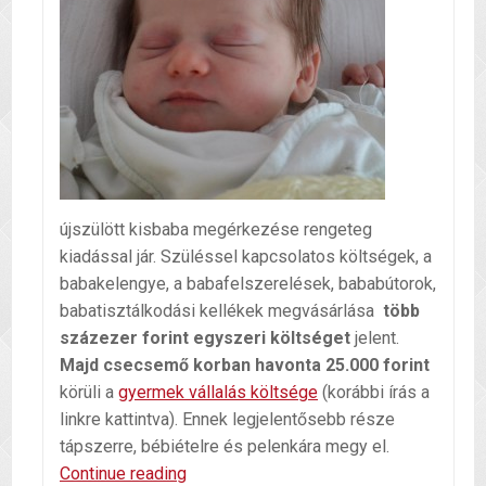
újszülött kisbaba megérkezése rengeteg
kiadással jár. Szüléssel kapcsolatos költségek, a
babakelengye, a babafelszerelések, bababútorok,
babatisztálkodási kellékek megvásárlása
több
százezer forint egyszeri költséget
jelent.
Majd csecsemő korban havonta 25.000 forint
körüli a
gyermek vállalás költsége
(korábbi írás a
linkre kattintva). Ennek legjelentősebb része
tápszerre, bébiételre és pelenkára megy el.
Miből
Continue reading