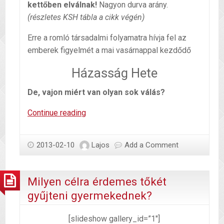
kettőben elválnak!
Nagyon durva arány.
(részletes KSH tábla a cikk végén)
Erre a romló társadalmi folyamatra hívja fel az
emberek figyelmét a mai vasárnappal kezdődő
Házasság Hete
De, vajon miért van olyan sok válás?
Jó
Continue reading
házasság
fél
2013-02-10
Lajos
Add a Comment
egészség
Milyen célra érdemes tőkét
gyűjteni gyermekednek?
[slideshow gallery_id=”1″]