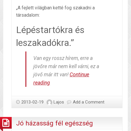
„A fejlett világban ketté fog szakadni a
társadalom:
Lépéstartókra és
leszakadókra.”
Van egy rossz hírem, erre a
jövőre már nem kell várni, ez a
jövő már itt van!
Continue
Látom
reading
a
jövőt
2013-02-19
Lajos
Add a Comment
Jó házasság fél egészség