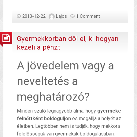
indíthatsz
megtakarítást,
2013-12-22
Lajos
1 Comment
ha
pici
babád
Gyermekkorban dől el, ki hogyan
van?
kezeli a pénzt
A jövedelem vagy a
neveltetés a
meghatározó?
Minden szülő legnagyobb álma, hogy
gyermeke
felnőttként boldoguljon
és megállja a helyét az
életben. Legtöbben nem is tudják, hogy mekkora
felelősségük van gyermekük boldogulásában.