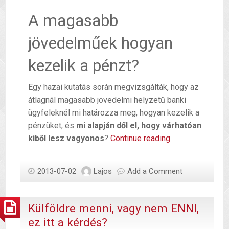
A magasabb
jövedelműek hogyan
kezelik a pénzt?
Egy hazai kutatás során megvizsgálták, hogy az
átlagnál magasabb jövedelmi helyzetű banki
ügyfeleknél mi határozza meg, hogyan kezelik a
pénzüket, és
mi alapján dől el, hogy várhatóan
Gyermekkorban
kiből lesz vagyonos
?
Continue reading
dől
el,
2013-07-02
Lajos
Add a Comment
ki
hogyan
kezeli
Külföldre menni, vagy nem ENNI,
a
ez itt a kérdés?
pénzt