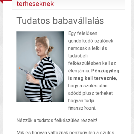
terheseknek
Tudatos babavállalás
Egy felelősen
gondolkodó szülőnek
nemcsak a lelki és
tudásbeli
felkészülésben kell az
élen járnia.
Pénzügyileg
is meg kell terveznie
,
hogy a szülés után
adódó plusz terheket
hogyan tudja
finanszírozni.
Nézzük a tudatos felkészülés részeit!
Mik és hogyan változnak pénzügyileg a szülés