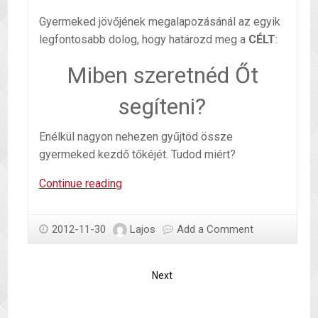
Gyermeked jövőjének megalapozásánál az egyik
legfontosabb dolog, hogy határozd meg a
CÉLT
:
Miben szeretnéd Őt
segíteni?
Enélkül nagyon nehezen gyűjtöd össze
gyermeked kezdő tőkéjét. Tudod miért?
Milyen
Continue reading
célra
érdemes
2012-11-30
Lajos
Add a Comment
tőkét
gyűjteni
gyermekednek?
Next