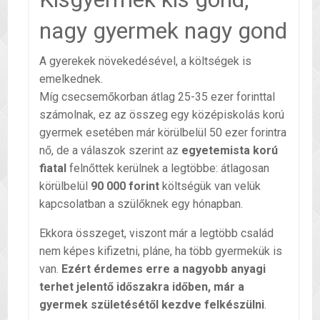
nagy gyermek nagy gond
A gyerekek növekedésével, a költségek is
emelkednek.
Míg csecsemőkorban átlag 25-35 ezer forinttal
számolnak, ez az összeg egy középiskolás korú
gyermek esetében már körülbelül 50 ezer forintra
nő, de a válaszok szerint az
egyetemista korú
fiatal
felnőttek kerülnek a legtöbbe: átlagosan
körülbelül
90 000 forint
költségük van velük
kapcsolatban a szülőknek egy hónapban.
Ekkora összeget, viszont már a legtöbb család
nem képes kifizetni, pláne, ha több gyermekük is
van.
Ezért érdemes erre a nagyobb anyagi
terhet jelentő időszakra időben, már a
gyermek születésétől kezdve felkészülni
.