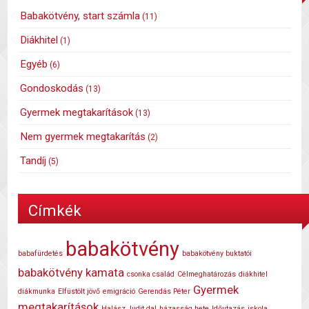
Babakötvény, start számla
(11)
Diákhitel
(1)
Egyéb
(6)
Gondoskodás
(13)
Gyermek megtakarítások
(13)
Nem gyermek megtakarítás
(2)
Tandíj
(5)
Címkék
babakötvény
babafürdetés
babakötvény buktatói
babakötvény kamata
csonka család
Célmeghatározás
diákhitel
Gyermek
diákmunka
Elfüstölt jövő
emigráció
Gerendás Péter
megtakarítások
Halász Judit dal
házasság hete
Időutazás
iskola