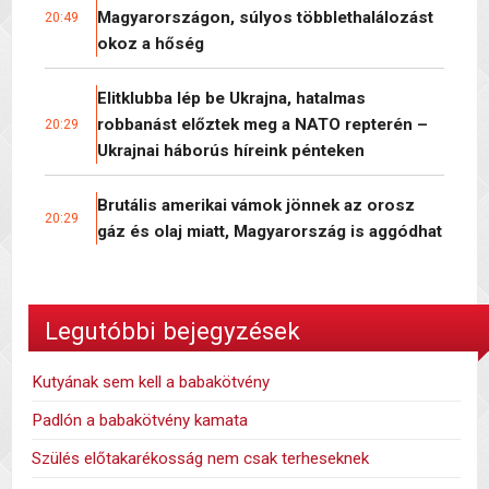
Magyarországon, súlyos többlethalálozást
20:49
okoz a hőség
Elitklubba lép be Ukrajna, hatalmas
robbanást előztek meg a NATO repterén –
20:29
Ukrajnai háborús híreink pénteken
Brutális amerikai vámok jönnek az orosz
20:29
gáz és olaj miatt, Magyarország is aggódhat
Legutóbbi bejegyzések
Kutyának sem kell a babakötvény
Padlón a babakötvény kamata
Szülés előtakarékosság nem csak terheseknek