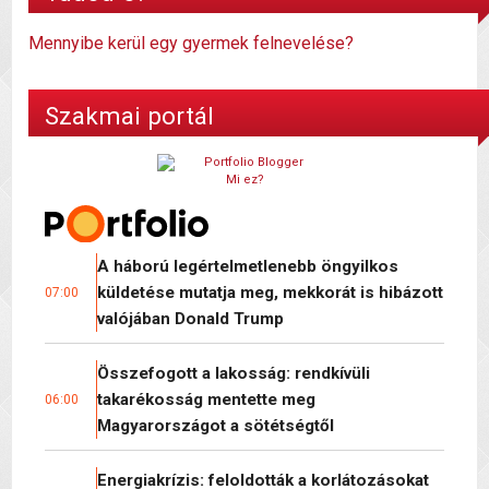
Mennyibe kerül egy gyermek felnevelése?
Szakmai portál
Mi ez?
A háború legértelmetlenebb öngyilkos
küldetése mutatja meg, mekkorát is hibázott
07:00
valójában Donald Trump
Összefogott a lakosság: rendkívüli
takarékosság mentette meg
06:00
Magyarországot a sötétségtől
Energiakrízis: feloldották a korlátozásokat