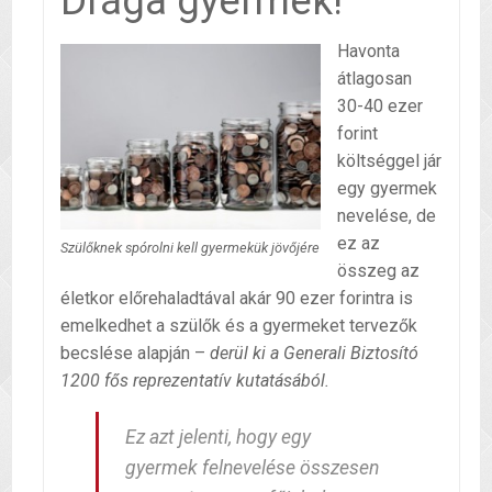
Drága gyermek!
Havonta
átlagosan
30-40 ezer
forint
költséggel jár
egy gyermek
nevelése, de
ez az
Szülőknek spórolni kell gyermekük jövőjére
összeg az
életkor előrehaladtával akár 90 ezer forintra is
emelkedhet a szülők és a gyermeket tervezők
becslése alapján –
derül ki a Generali Biztosító
1200 fős reprezentatív kutatásából.
Ez azt jelenti, hogy egy
gyermek felnevelése összesen