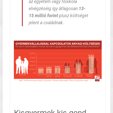
az egyetem vagy főiskola
elvégzéséig így átlagosan
13-
15 millió forint
plusz költséget
jelent a családnak.
Kisgyermek kis gond,