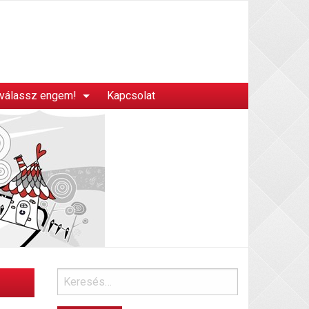
 válassz engem!
Kapcsolat