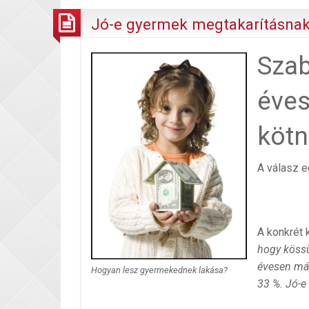
Jó-e gyermek megtakarításnak
Sza
éves
kötn
A válasz e
A konkrét 
hogy kössü
évesen már
Hogyan lesz gyermekednek lakása?
33 %. Jó-e