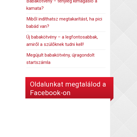
Babakötvény – tényleg kimagasló a
kamata?
Miből indíthatsz megtakarítást, ha pici
babád van?
Új babakötvény – a legfontosabbak,
amiről a szülőknek tudni kell!
Megújult babakötvény, újragondolt
startszámla
Oldalunkat megtalálod a
Facebook-on