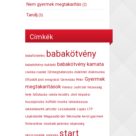
Nem gyermek megtakarítás
(2)
Tandíj
(5)
Címkék
babakötvény
babafürdetés
babakötvény kamata
babakötvény buktatói
csonka család
Célmeghatározás
diákhitel
diákmunka
Gyermek
Elfüstölt jövő
emigráció
Gerendás Péter
megtakarítások
Halász Judit dal
házasság
hete
Időutazás
iskola kezdés
Jövő
képzési
hozzájárulás
külföldi munka
lakáskassza
lakástakarék pénztár
Leszakadók
Lopás
LTP
Lépéstartók
Magasabb bér
Mennyibe kerül gyermek
felnevelése
mosható pelenka
népesség
start
pénzcsinálók
spórolás