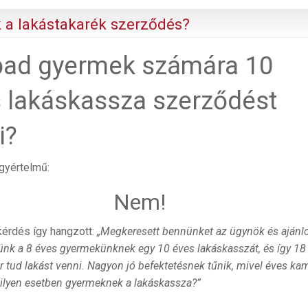
 a lakástakarék szerződés?
bad gyermek számára 10
 lakáskassza szerződést
i?
gyértelmű:
Nem!
kérdés így hangzott:
„Megkeresett bennünket az ügynök és ajánlo
nk a 8 éves gyermekünknek egy 10 éves lakáskasszát, és így 18
 tud lakást venni. Nagyon jó befektetésnek tűnik, mivel éves ka
 ilyen esetben gyermeknek a lakáskassza?”