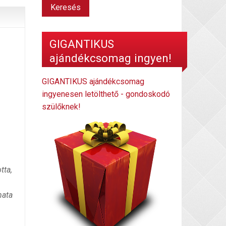
GIGANTIKUS
ajándékcsomag ingyen!
GIGANTIKUS ajándékcsomag
ingyenesen letölthető - gondoskodó
szülőknek!
tta,
mata