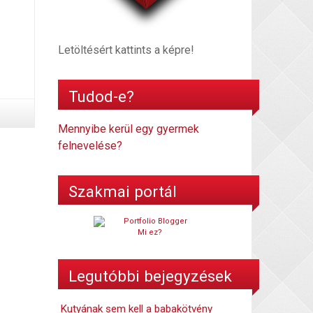
Letöltésért kattints a képre!
Tudod-e?
Mennyibe kerül egy gyermek
felnevelése?
Szakmai portál
Mi ez?
Legutóbbi bejegyzések
Kutyának sem kell a babakötvény