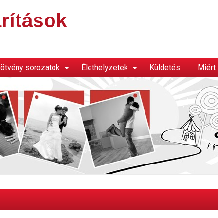
rítások
ötvény sorozatok
Élethelyzetek
Küldetés
Miért