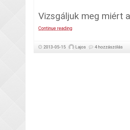
Vizsgáljuk meg miért a
Jó-
Continue reading
e
gyermek
2013-05-15
Lajos
4 hozzászólás
megtakarításnak
a
lakástakarék
szerződés?