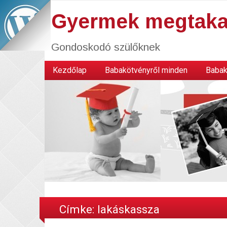
Gyermek megtaka
Gondoskodó szülőknek
Kezdőlap
Babakötvényről minden
Babak
Címke:
lakáskassza