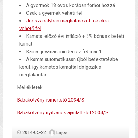
A gyermek 18 éves korában férhet hozzá
Csak a gyermek veheti fel
Jogszabályban meghatározott célokra
vehető fel
Kamata: előző évi infláció + 3% bónusz betéti
kamat
Kamat jóváírás minden év február 1.
A kamat automatikusan újból befektetésbe
kerül, így kamatos kamattal dolgozik a
megtakarítás
Mellékletek:
Babakötvény ismertető 2034/S
Babakötvény nyilvános ajánlattétel 2034/S
2014-05-22
Lajos