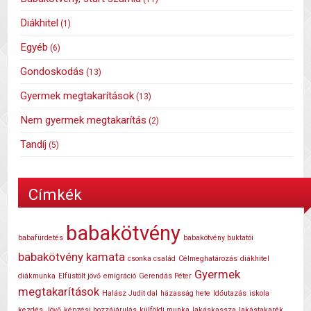
Diákhitel
(1)
Egyéb
(6)
Gondoskodás
(13)
Gyermek megtakarítások
(13)
Nem gyermek megtakarítás
(2)
Tandíj
(5)
Címkék
babakötvény
babafürdetés
babakötvény buktatói
babakötvény kamata
csonka család
Célmeghatározás
diákhitel
Gyermek
diákmunka
Elfüstölt jövő
emigráció
Gerendás Péter
megtakarítások
Halász Judit dal
házasság hete
Időutazás
iskola
kezdés
Jövő
képzési hozzájárulás
külföldi munka
lakáskassza
lakástakarék