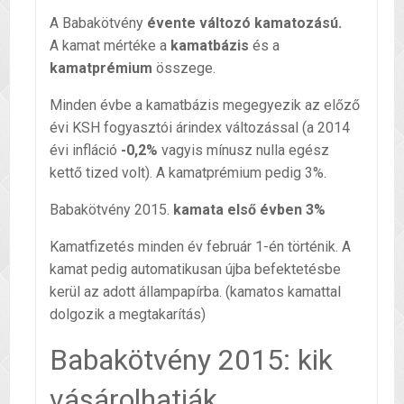
A Babakötvény
évente változó kamatozású.
A kamat mértéke a
kamatbázis
és a
kamatprémium
összege.
Minden évbe a kamatbázis megegyezik az előző
évi KSH fogyasztói árindex változással (a 2014
évi infláció
-0,2%
vagyis mínusz nulla egész
kettő tized volt). A kamatprémium pedig 3%.
Babakötvény 2015.
kamata első évben 3%
Kamatfizetés minden év február 1-én történik. A
kamat pedig automatikusan újba befektetésbe
kerül az adott állampapírba. (kamatos kamattal
dolgozik a megtakarítás)
Babakötvény 2015: kik
vásárolhatják