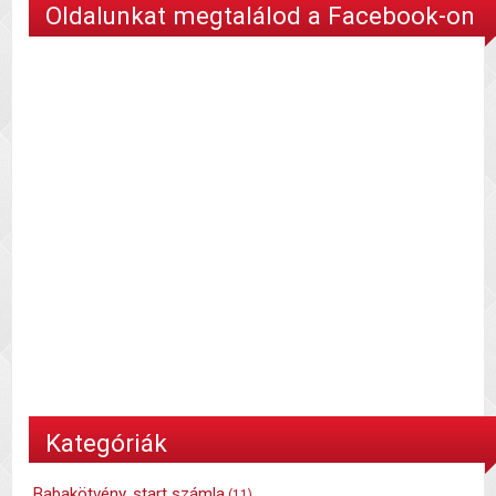
Oldalunkat megtalálod a Facebook-on
Kategóriák
Babakötvény, start számla
(11)