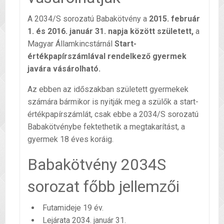
A 2034/S sorozatú Babakötvény a
2015. február
1. és 2016. január 31. napja között született,
a
Magyar Államkincstárnál
Start-
értékpapírszámlával rendelkező gyermek
javára vásárolható.
Az ebben az időszakban született gyermekek
számára bármikor is nyitják meg a szülők a start-
értékpapírszámlát, csak ebbe a 2034/S sorozatú
Babakötvénybe fektethetik a megtakarítást, a
gyermek 18 éves koráig.
Babakötvény 2034S
sorozat főbb jellemzői
Futamideje 19 év.
Lejárata 2034. január 31.