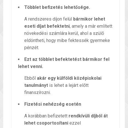
Többlet befizetés lehetősége.
A rendszeres díjon felül
bármikor lehet
eseti díjat befektetni
, amely a már említett
növekedési számlára kerül, ahol a szülő
eldöntheti, hogy mibe fektessék gyermeke
pénzét.
Ezt az többlet befektetést bármikor fel
lehet venni.
Ebből
akár egy külföldi középiskolai
tanulmányt
is lehet a lejárt előtt
finanszírozni.
Fizetési nehézség esetén
A korábban befizetett
rendkívüli díjból át
lehet csoportosítani
ezzel