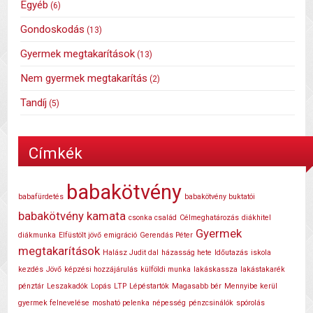
Egyéb
(6)
Gondoskodás
(13)
Gyermek megtakarítások
(13)
Nem gyermek megtakarítás
(2)
Tandíj
(5)
Címkék
babakötvény
babafürdetés
babakötvény buktatói
babakötvény kamata
csonka család
Célmeghatározás
diákhitel
Gyermek
diákmunka
Elfüstölt jövő
emigráció
Gerendás Péter
megtakarítások
Halász Judit dal
házasság hete
Időutazás
iskola
kezdés
Jövő
képzési hozzájárulás
külföldi munka
lakáskassza
lakástakarék
pénztár
Leszakadók
Lopás
LTP
Lépéstartók
Magasabb bér
Mennyibe kerül
gyermek felnevelése
mosható pelenka
népesség
pénzcsinálók
spórolás