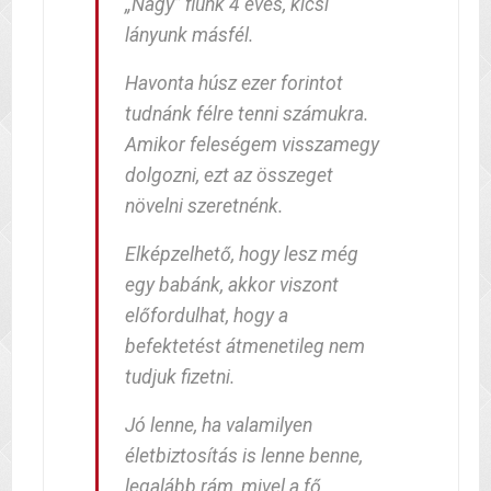
„Nagy” fiunk 4 éves, kicsi
lányunk másfél.
Havonta húsz ezer forintot
tudnánk félre tenni számukra.
Amikor feleségem visszamegy
dolgozni, ezt az összeget
növelni szeretnénk.
Elképzelhető, hogy lesz még
egy babánk, akkor viszont
előfordulhat, hogy a
befektetést átmenetileg nem
tudjuk fizetni.
Jó lenne, ha valamilyen
életbiztosítás is lenne benne,
legalább rám, mivel a fő