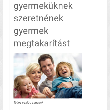
gyermeküknek
szeretnének
gyermek
megtakarítást
Teljes család vagyunk