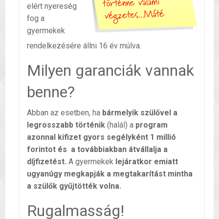
elért nyereség
fog a
gyermekek
rendelkezésére állni 16 év múlva.
Milyen garanciák vannak
benne?
Abban az esetben, ha
bármelyik szülővel a
legrosszabb történik
(halál) a
program
azonnal kifizet gyors segélyként 1 millió
forintot és a továbbiakban átvállalja a
díjfizetést.
A gyermekek
lejáratkor emiatt
ugyanúgy megkapják a megtakarítást mintha
a szülők gyűjtötték volna.
Rugalmasság!