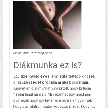
Diákmunka: Szüzesség eladó
Diákmunka ez is?
Egy
tizennyolc éves lány
legféltettebb kincsét,
a
szüzességét próbálja áruba bocsájtani
.
Kegyetlen diákmunkát választott, hogy ki tudja
fizetni tanulmányait. Mi vezethet egy majdnem
gyereket, hogy így hívja fel magára a figyelmet,
hogy egy életre megbélyegezze magát, hogy így