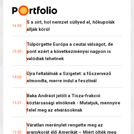
S a sírt, hol nemzet süllyed el, hőkupolák
16:00
állják körül
Túlpörgette Európa a ceutai válságot, de
pont ezért a következményei nagyon is
15:00
valódiak lehetnek
Újra feltalálnák a Szigetet: a főszervező
14:00
elmondta, merre indul a fesztivál
Baka Andrást jelöli a Tisza-frakció
köztársasági elnöknek - Mutatjuk, mennyire
13:21
felel meg az elvárásoknak
Váratlan merénylet rengette meg az
aranykorát élő Amerikát – Miért ölték meg
12:00