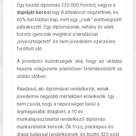
Egy kezdő diplomás 220 000 forintot, vagyis a
dupláját keresi
egy 8 általánost végzettnek, és
60%-kal többet kap, mint egy „csak” érettségizett
pályakezdő. Egy diplomásnak, néhány év alatt,
bizony igencsak megtérül a tanulással
„elvesztegetett” és nem jövedelem szerzésre
fordított idő.
A jövedelmi különbségek oka, hogy az oktatás
haszna világszerte jelentősen felértékelődött az
utóbbi időben.
Ráadásul, aki diplomával rendelkezik, annak
jövedelme nagyobb mértékben emelkedik. Így
nem csoda, hogy a népességen belül a
legmagasabb átlagbért, a 10 év
munkatapasztalattal rendelkező diplomás
munkavállalók keresik. Ők friss, piacképes és
drága tudással rendelkeznek, és bruttó 425 ezer