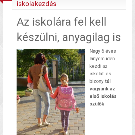
iskolakezdés
Az iskolára fel kell
készülni, anyagilag is
Nagy 6 éves
lányom idén
kezdi az
iskolát, és
bizony
túl
vagyunk az
első iskolás
szülők