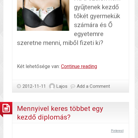
gyűjtenek kezdő
tőkét gyermekük
számára és Ő
egyetemre
szeretne menni, miből fizeti ki?
Tandíj
Két lehetősége van:
Continue reading
kifizetése
diákmunkából
2012-11-11
Lajos
Add a Comment
Mennyivel keres többet egy
kezdő diplomás?
Pinterest