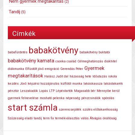
Nem gyermek megtakarítás
(2)
Tandíj
(5)
Címkék
babakötvény
babafürdetés
babakötvény buktatói
babakötvény kamata
csonka család
Célmeghatározás
diákhitel
Gyermek
diákmunka
Elfüstölt jövő
emigráció
Gerendás Péter
megtakarítások
Halász Judit dal
házasság hete
Időutazás
iskola
kezdés
Jövő
képzési hozzájárulás
külföldi munka
lakáskassza
lakástakarék
pénztár
Leszakadók
Lopás
LTP
Lépéstartók
Magasabb bér
Mennyibe kerül
gyermek felnevelése
mosható pelenka
népesség
pénzcsinálók
spórolás
start számla
szerencsejáték
szülés előtakarékosság
Szűzesség eladó
tandíj
term fix
termékválasztás
válás
Átvágás
önállóság