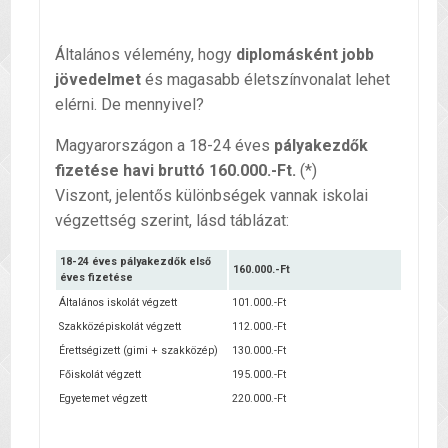
Általános vélemény, hogy
diplomásként jobb
jövedelmet
és magasabb életszínvonalat lehet
elérni. De mennyivel?
Magyarországon a 18-24 éves
pályakezdők
fizetése
havi bruttó 160.000.-Ft.
(*)
Viszont, jelentős különbségek vannak iskolai
végzettség szerint, lásd táblázat:
18-24 éves pályakezdők első
160.000.-Ft
éves fizetése
Általános iskolát végzett
101.000.-Ft
Szakközépiskolát végzett
112.000.-Ft
Érettségizett (gimi + szakközép)
130.000.-Ft
Főiskolát végzett
195.000.-Ft
Egyetemet végzett
220.000.-Ft