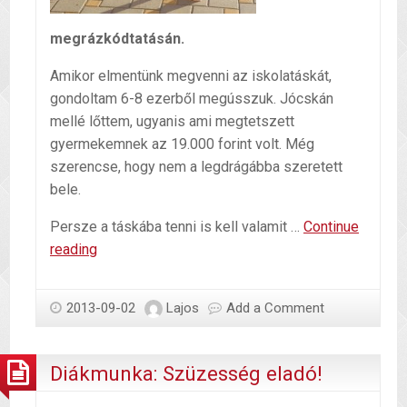
megrázkódtatásán.
Amikor elmentünk megvenni az iskolatáskát,
gondoltam 6-8 ezerből megússzuk. Jócskán
mellé lőttem, ugyanis ami megtetszett
gyermekemnek az 19.000 forint volt. Még
szerencse, hogy nem a legdrágábba szeretett
bele.
Persze a táskába tenni is kell valamit …
Continue
Ha
reading
szeptember,
akkor
2013-09-02
Lajos
Add a Comment
iskolakezdés
Diákmunka: Szüzesség eladó!