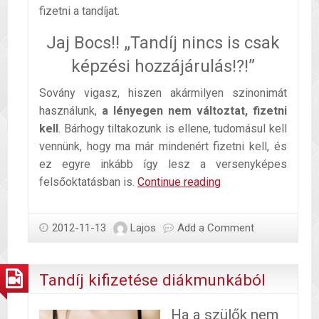
fizetni a tandíjat.
Jaj Bocs!! „Tandíj nincs is csak
képzési hozzájárulás!?!”
Sovány vigasz, hiszen akármilyen szinonimát
használunk,
a lényegen nem változtat, fizetni
kell
. Bárhogy tiltakozunk is ellene, tudomásul kell
vennünk, hogy ma már mindenért fizetni kell, és
ez egyre inkább így lesz a versenyképes
Tandíj
felsőoktatásban is.
Continue reading
kifizetése
Diákhitelből
2012-11-13
Lajos
Add a Comment
Tandíj kifizetése diákmunkából
Ha a szülők nem