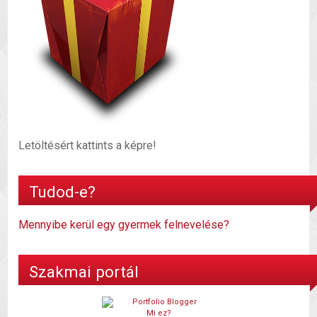
Letöltésért kattints a képre!
Tudod-e?
Mennyibe kerül egy gyermek felnevelése?
Szakmai portál
Mi ez?