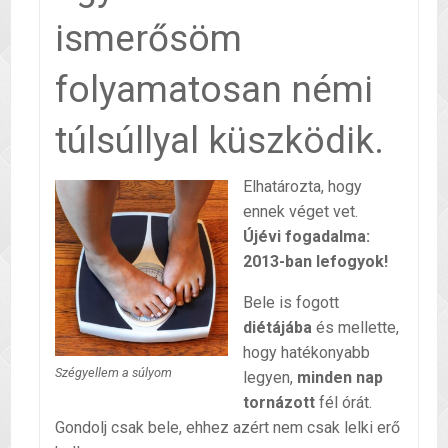
ismerősöm
folyamatosan némi
túlsúllyal küszködik.
Elhatározta, hogy
ennek véget vet.
Újévi fogadalma:
2013-ban lefogyok!
Bele is fogott
diétájába
és mellette,
hogy hatékonyabb
Szégyellem a súlyom
legyen,
minden nap
tornázott
fél órát.
Gondolj csak bele, ehhez azért nem csak lelki erő