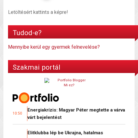
Letöltésért kattints a képre!
Tudod-e?
Mennyibe kerül egy gyermek felnevelése?
Szakmai portál
Mi ez?
Energiakrízis: Magyar Péter megtette a várva
10:50
várt bejelentést
Elitklubba lép be Ukrajna, hatalmas