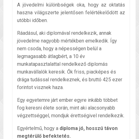
A jövedelmi különbségek oka, hogy az oktatás
haszna világszerte jelentősen felértékelődött az
utóbbi időben.
Ráadásul, aki diplomával rendelkezik, annak
jövedelme nagyobb mértékben emelkedik. Így
nem csoda, hogy a népességen belül a
legmagasabb átlagbért, a 10 év
munkatapasztalattal rendelkező diplomás
munkavállalók keresik. Ők friss, piacképes és
drága tudással rendelkeznek, és bruttó 425 ezer
forintot visznek haza.
Egy egyetemre járt ember egyre inkább többet
fog keresni élete során, mint aki alacsonyabb
végzettséggel, mondjuk érettségivel rendelkezik.
Egyértelmű, hogy a
diploma jó, hosszú távon
megtérülő befektetés.