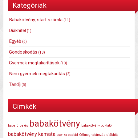
Kategóriák
Babakötvény, start számla
(11)
Diákhitel
(1)
Egyéb
(6)
Gondoskodás
(13)
Gyermek megtakarítások
(13)
Nem gyermek megtakarítás
(2)
Tandíj
(5)
Címkék
babakötvény
babafürdetés
babakötvény buktatói
babakötvény kamata
csonka család
Célmeghatározás
diákhitel