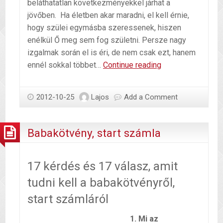
beláthatatlan következményekkel járhat a
jövőben. Ha életben akar maradni, el kell érnie,
hogy szülei egymásba szeressenek, hiszen
enélkül Ő meg sem fog születni. Persze nagy
izgalmak során el is éri, de nem csak ezt, hanem
Időutazás
ennél sokkal többet…
Continue reading
2012-10-25
Lajos
Add a Comment
Babakötvény, start számla
17 kérdés és 17 válasz, amit
tudni kell a babakötvényről,
start számláról
1. Mi
az