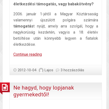
életkezdési támogatás, vagy babakötvény?
2006. január 1-jétől a Magyar Köztársaság
valamennyi újszülött polgára számára
támogatás
t nyújt, amely arra szolgál, hogy a
nagykorúság kezdetén, vagyis a 18. életév
betöltése után könnyebb legyen a fiatalok
életkezdése.
Babakötvény,
Continue reading
start
számla
2012-10-04
Lajos
3 hozzászólás
Ne hagyd, hogy lopjanak
gyermekedtől!