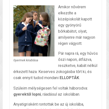
Amikor nővérem
elkezdte a
középiskolát kapott
egy gyönyörű
bőrkabátot, olyat,
amilyenre már nagyon
régen vágyott.
Pár napra rá, egy hűvös
őszi napon, átfázva,
Gyermek kirablása
reszketve, kabát nélkül
érkezett haza. Keserves zokogásba tőrt ki, és
csak ennyit tudod mondani
ELLOPTÁK
.
Szüleim mélységesen fel voltak háborodva:
gyerektől lopni
, ráadásul az iskolában.
Anyatigrisként rontottak be az új iskolába,