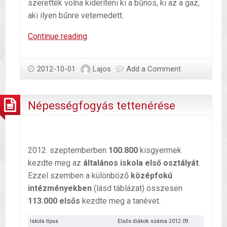
szerették volna kideríteni ki a bűnös, ki az a gaz,
aki ilyen bűnre vetemedett.
Ne
Continue reading
hagyd,
hogy
2012-10-01
Lajos
Add a Comment
lopjanak
gyermekedtől!
Népességfogyás tettenérése
2012. szeptemberben
100.800
kisgyermek
kezdte meg az
általános iskola első osztályát
.
Ezzel szemben a különböző
középfokú
intézményekben
(lásd táblázat) összesen
113.000 elsős
kezdte meg a tanévet.
Iskola típus
Elsős diákok száma 2012.09.