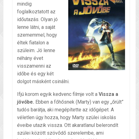
mindig
foglalkoztatott az
időutazás. Olyan jó
lenne látni, a saját
szememmel, hogy
éltek fiatalon a
szüleim. Jó lenne
néhány évet
visszamenni az
időbe és egy két
dolgot másként csinálni.
Ifjú korom egyik kedvenc filmje volt a
Vissza a
jövőbe.
Ebben a főhősnek (Marty) van egy „őrült”
tudós barátja, aki megépítette az időgépet. A
véletlen úgy hozza, hogy Marty szülei iskolás
éveibe utazik vissza. Ott akaratlanul belerondít
szülei között szövődő szerelembe, ami