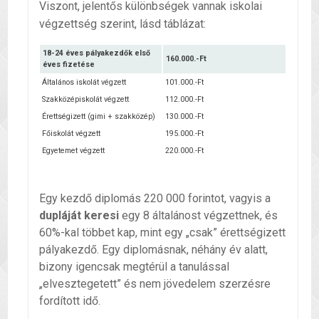
Viszont, jelentős különbségek vannak iskolai
végzettség szerint, lásd táblázat:
18-24 éves pályakezdők első
160.000.-Ft
éves fizetése
Általános iskolát végzett
101.000.-Ft
Szakközépiskolát végzett
112.000.-Ft
Érettségizett (gimi + szakközép)
130.000.-Ft
Főiskolát végzett
195.000.-Ft
Egyetemet végzett
220.000.-Ft
Egy kezdő diplomás 220 000 forintot, vagyis a
dupláját keresi
egy 8 általánost végzettnek, és
60%-kal többet kap, mint egy „csak” érettségizett
pályakezdő. Egy diplomásnak, néhány év alatt,
bizony igencsak megtérül a tanulással
„elvesztegetett” és nem jövedelem szerzésre
fordított idő.