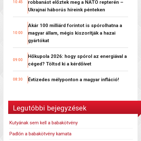
robbanást előztek meg a NATO repterén –
10:45
Ukrajnai háborús híreink pénteken
Akár 100 milliárd forintot is spórolhatna a
magyar állam, mégis kiszorítják a hazai
10:00
gyártókat
Hőkupola 2026: hogy spórol az energiával a
09:00
céged? Töltsd ki a kérdőívet
Évtizedes mélyponton a magyar infláció!
08:30
Legutóbbi bejegyzések
Kutyának sem kell a babakötvény
Padlón a babakötvény kamata