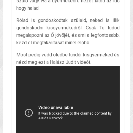
szülő vagy. Ha a gyermekedre nézel, látod az idő
hogy halad.
Rólad is gondoskodtak szüleid, neked is illik
gondoskodni kisgyermekedről. Csak Te tudod
megalapozni az Ő jövőjét, és ami a legfontosabb,
kezd el megtakarítását minél előbb.
Most pedig vedd öledbe tündér kisgyermeked és
nézd meg ezt a Halász Judit videót.