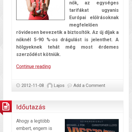
nők, az egységes
tarifákat ugyanis
Európai előírásoknak
megfelelően
rövidesen bevezetik a biztosítók. Az új díjak a
nőknél 5-90 %-os drágulást is jelenthet. A
hölgyeknek tehát még most érdemes
szerződést kötniük.
Női
Continue reading
egyenjogúság
az
2012-11-08
Lajos
Add a Comment
életbiztosításokban
Időutazás
Ahogy a legtöbb
embert, engem is