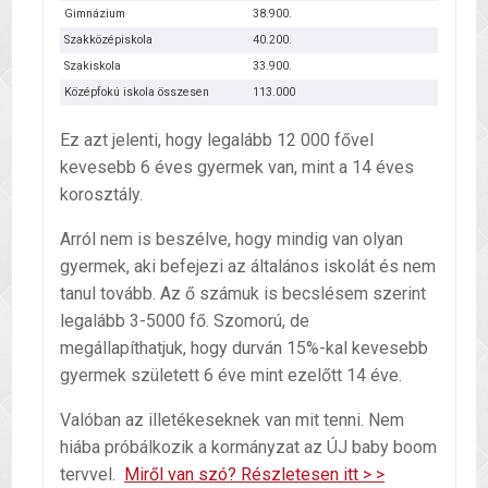
Gimnázium
38.900.
Szakközépiskola
40.200.
Szakiskola
33.900.
Középfokú iskola összesen
113.000
Ez azt jelenti, hogy legalább 12 000 fővel
kevesebb 6 éves gyermek van, mint a 14 éves
korosztály.
Arról nem is beszélve, hogy mindig van olyan
gyermek, aki befejezi az általános iskolát és nem
tanul tovább. Az ő számuk is becslésem szerint
legalább 3-5000 fő. Szomorú, de
megállapíthatjuk, hogy durván 15%-kal kevesebb
gyermek született 6 éve mint ezelőtt 14 éve.
Valóban az illetékeseknek van mit tenni. Nem
hiába próbálkozik a kormányzat az ÚJ baby boom
tervvel.
Miről van szó? Részletesen itt > >