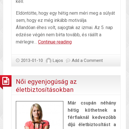
kell.
Eldöntötte, hogy egy hétig nem méri meg a súlyát
sem, hogy ez még inkább motiválja.
Állandóan éhes volt, sajogtak az izmai. Az 5. nap
edzése végén nem bírta tovább, és ráállt a
Újévi
mérlegre…
Continue reading
fogadalom
2013-01-10
Lajos
Add a Comment
Női egyenjogúság az
életbiztosításokban
Már csupán néhány
hétig köthetnek a
férfiaknál kedvezőbb
díjú életbiztosítást a