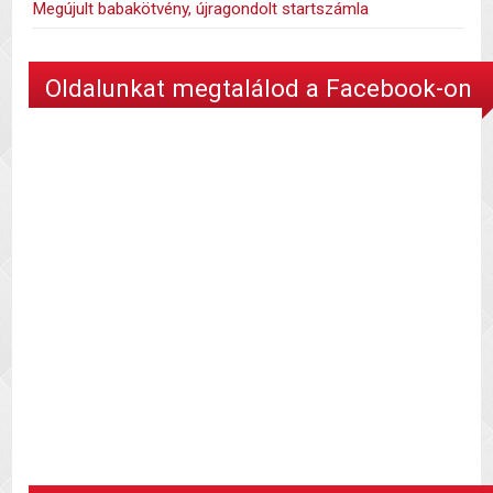
Megújult babakötvény, újragondolt startszámla
Oldalunkat megtalálod a Facebook-on