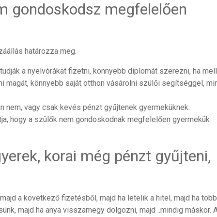
nem gondoskodsz megfelelően
záállás határozza meg.
tudják a nyelvórákat fizetni, könnyebb diplomát szerezni, ha mel
 magát, könnyebb saját otthon vásárolni szülői segítséggel, mi
lán nem, vagy csak kevés pénzt gyűjtenek gyermeküknek.
atja, hogy a szülők nem gondoskodnak megfelelően gyermekük
yerek, korai még pénzt gyűjteni,
majd a következő fizetésből, majd ha letelik a hitel, majd ha több
ésünk, majd ha anya visszamegy dolgozni, majd ..mindig máskor. 