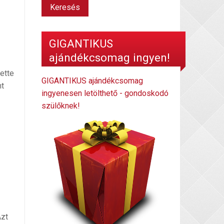
GIGANTIKUS
ajándékcsomag ingyen!
lette
GIGANTIKUS ajándékcsomag
nt
ingyenesen letölthető - gondoskodó
szülőknek!
Azt