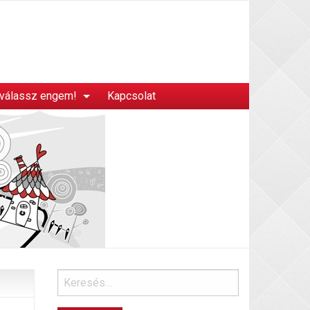
 válassz engem!
Kapcsolat