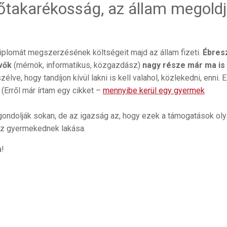
őtakarékosság, az állam megold
iplomát megszerzésének költségeit majd az állam fizeti.
Ébresz
vők
(mérnök, informatikus, közgazdász)
nagy része már ma is
élve, hogy tandíjon kívül lakni is kell valahol, közlekedni, enni. 
 (Erről már írtam egy cikket –
mennyibe kerül egy gyermek
 gondolják sokan, de az igazság az, hogy ezek a támogatások ol
sz gyermekednek lakása.
a!