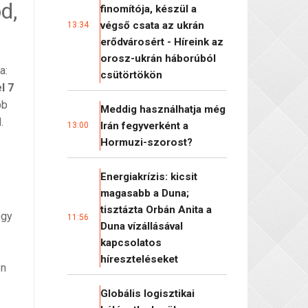
d,
finomítója, készül a
végső csata az ukrán
13:34
erődvárosért - Híreink az
orosz-ukrán háborúból
a:
csütörtökön
l 7
bb
Meddig használhatja még
.
Irán fegyverként a
13:00
Hormuzi-szorost?
Energiakrízis: kicsit
magasabb a Duna;
tisztázta Orbán Anita a
ogy
11:56
Duna vízállásával
kapcsolatos
híreszteléseket
on
Globális logisztikai