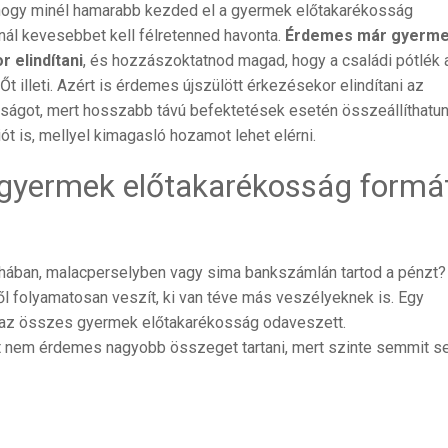
 hogy minél hamarabb kezded el a gyermek előtakarékosság
nnál kevesebbet kell félretenned havonta.
Érdemes már gyerm
 elindítani
, és hozzászoktatnod magad, hogy a családi pótlék 
t illeti. Azért is érdemes újszülött érkezésekor elindítani az
ságot, mert hosszabb távú befektetések esetén összeállíthatu
iót is, mellyel kimagasló hozamot lehet elérni.
 gyermek előtakarékosság formá
hában, malacperselyben vagy sima bankszámlán tartod a pénzt?
ől folyamatosan veszít, ki van téve más veszélyeknek is. Egy
 az összes gyermek előtakarékosság odaveszett.
t nem érdemes nagyobb összeget tartani, mert szinte semmit 