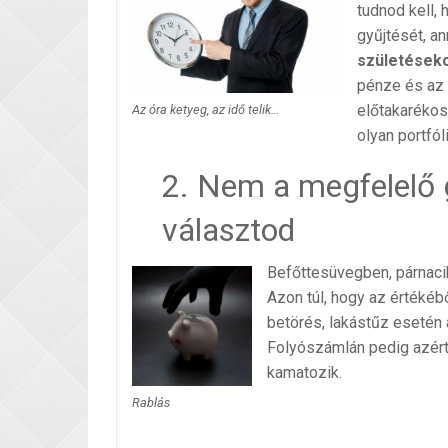
tudnod kell,
gyűjtését, a
születésekor
pénze és az Ő
előtakarékos
Az óra ketyeg, az idő telik…
olyan portfól
2. Nem a megfelelő
választod
Befőttesüvegben, párnaci
Azon túl, hogy az értékéb
betörés, lakástűz esetén
Folyószámlán pedig azér
kamatozik.
Rablás