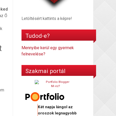
eked
az Ő
Letöltésért kattints a képre!
nk
Tudod-e?
t
Mennyibe kerül egy gyermek
felnevelése?
Szakmai portál
Mi ez?
sem
Két napja lángol az
oroszok legnagyobb