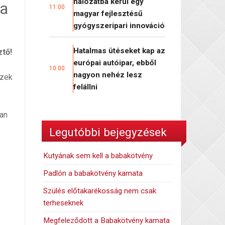
hálózatba kerül egy
ja
11:00
magyar fejlesztésű
gyógyszeripari innováció
Hatalmas ütéseket kap az
tő!
európai autóipar, ebből
10:00
nagyon nehéz lesz
Ezek
felállni
yan
Legutóbbi bejegyzések
Kutyának sem kell a babakötvény
Padlón a babakötvény kamata
Szülés előtakarékosság nem csak
terheseknek
Megfeleződött a Babakötvény kamata