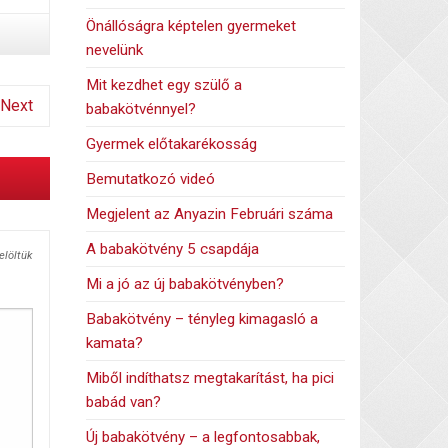
Önállóságra képtelen gyermeket
nevelünk
Mit kezdhet egy szülő a
Next
babakötvénnyel?
Gyermek előtakarékosság
Bemutatkozó videó
Megjelent az Anyazin Februári száma
A babakötvény 5 csapdája
elöltük
Mi a jó az új babakötvényben?
Babakötvény – tényleg kimagasló a
kamata?
Miből indíthatsz megtakarítást, ha pici
babád van?
Új babakötvény – a legfontosabbak,