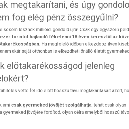
ak megtakarítani, és úgy gondolo
em fog elég pénz összegyűlni?
ól sosem lesznek millióid, gondold újra! Csak egy egyszerű péld
 ezer forintot hajlandó félretenni 18 éven keresztül az köze
lőtakarékosságban.
Ha megfelelő időben elkezdesz ilyen kise
hanem akár saját otthonban is elkezdheti önálló életét gyermeked
k előtakarékosságod jelenleg
lokért?
hiteles vette fel idő előtt hosszú távú megtakarításait azért, h
s, ami
csak gyermeked jövőjét szolgálhatja
, tehát csak olyan
n a gyermeked jövőjére fordítod, olyan célra amelyből hosszú táv