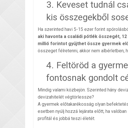
3. Keveset tudnál cs
kis összegekből sos
Ha szerinted havi 5-15 ezer forint spórolásb
aki havonta a családi pótlék összegét, 12
millió forintot gyűjthet össze gyermek e
összeget félretenni, akkor nem albérletben, 
4. Feltöröd a gyerme
fontosnak gondolt cé
Mindig valami közbejön. Szerinted hány deviza
devizahitelét végtörlessze?
A gyermek előtakarékosság olyan befekteté
esetben nyúlj hozzá lejárata előtt, ha valóba
profitál és jobbá teszi életét.