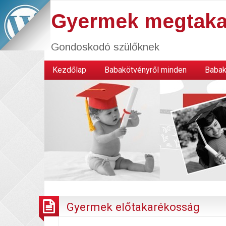
Gyermek megtaka
Gondoskodó szülőknek
Kezdőlap
Babakötvényről minden
Babak
Gyermek előtakarékosság