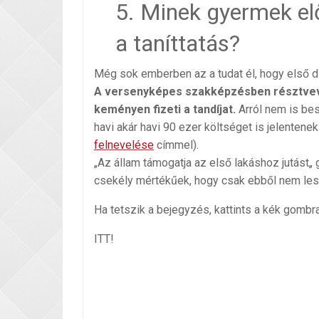
5. Minek gyermek el
a taníttatás?
Még sok emberben az a tudat él, hogy első d
A versenyképes szakképzésben résztve
keményen fizeti a tandíjat.
Arról nem is besz
havi akár havi 90 ezer költséget is jelentenek
felnevelése
címmel).
„Az állam támogatja az első lakáshoz jutást„
csekély mértékűek, hogy csak ebből nem le
Ha tetszik a bejegyzés, kattints a kék gombr
ITT!