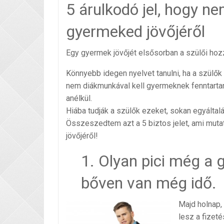
5 árulkodó jel, hogy 
gyermeked jövőjéről
Egy gyermek jövőjét elsősorban a szülői hoz
Könnyebb idegen nyelvet tanulni, ha a szülők 
nem diákmunkával kell gyermeknek fenntartani
anélkül.
Hiába tudják a szülők ezeket, sokan egyálta
Összeszedtem azt a 5 biztos jelet, ami mut
jövőjéről!
1. Olyan pici még a g
bőven van még idő.
Majd holnap, 
lesz a fizet