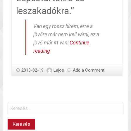
leszakadókra.”
Van egy rossz hírem, erre a
jövőre már nem kell várni, ez a
jövő már itt van!
Continue
Látom
reading
a
jövőt
2013-02-19
Lajos
Add a Comment