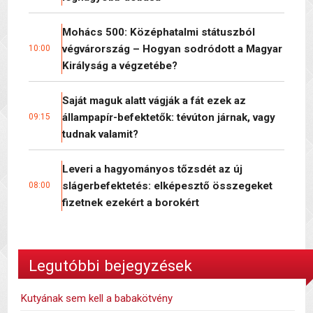
Mohács 500: Középhatalmi státuszból
végvárország – Hogyan sodródott a Magyar
10:00
Királyság a végzetébe?
Saját maguk alatt vágják a fát ezek az
állampapír-befektetők: tévúton járnak, vagy
09:15
tudnak valamit?
Leveri a hagyományos tőzsdét az új
slágerbefektetés: elképesztő összegeket
08:00
fizetnek ezekért a borokért
Legutóbbi bejegyzések
Kutyának sem kell a babakötvény