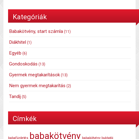
Kategóriák
Babakötvény, start számla
(11)
Diákhitel
(1)
Egyéb
(6)
Gondoskodás
(13)
Gyermek megtakarítások
(13)
Nem gyermek megtakarítás
(2)
Tandíj
(5)
Címkék
babakötvény
babafürdetés
babakötvény buktatói