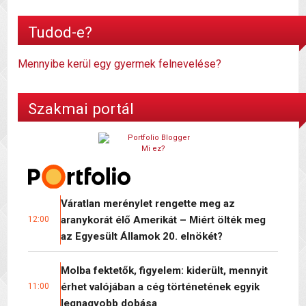
Tudod-e?
Mennyibe kerül egy gyermek felnevelése?
Szakmai portál
Mi ez?
Váratlan merénylet rengette meg az
aranykorát élő Amerikát – Miért ölték meg
12:00
az Egyesült Államok 20. elnökét?
Molba fektetők, figyelem: kiderült, mennyit
érhet valójában a cég történetének egyik
11:00
legnagyobb dobása