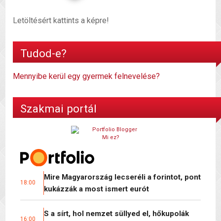
Letöltésért kattints a képre!
Tudod-e?
Mennyibe kerül egy gyermek felnevelése?
Szakmai portál
Mi ez?
Mire Magyarország lecseréli a forintot, pont
18:00
kukázzák a most ismert eurót
S a sírt, hol nemzet süllyed el, hőkupolák
16:00