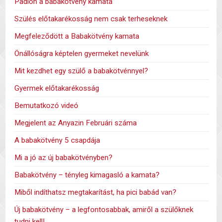
Padlón a babakötvény kamata
Szülés előtakarékosság nem csak terheseknek
Megfeleződött a Babakötvény kamata
Önállóságra képtelen gyermeket nevelünk
Mit kezdhet egy szülő a babakötvénnyel?
Gyermek előtakarékosság
Bemutatkozó videó
Megjelent az Anyazin Februári száma
A babakötvény 5 csapdája
Mi a jó az új babakötvényben?
Babakötvény – tényleg kimagasló a kamata?
Miből indíthatsz megtakarítást, ha pici babád van?
Új babakötvény – a legfontosabbak, amiről a szülőknek
tudni kell!