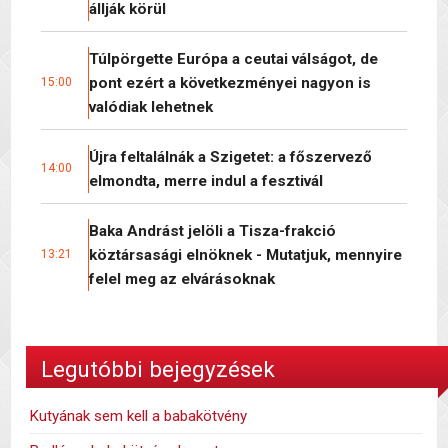
állják körül
Túlpörgette Európa a ceutai válságot, de
pont ezért a következményei nagyon is
15:00
valódiak lehetnek
Újra feltalálnák a Szigetet: a főszervező
14:00
elmondta, merre indul a fesztivál
Baka Andrást jelöli a Tisza-frakció
köztársasági elnöknek - Mutatjuk, mennyire
13:21
felel meg az elvárásoknak
Legutóbbi bejegyzések
Kutyának sem kell a babakötvény