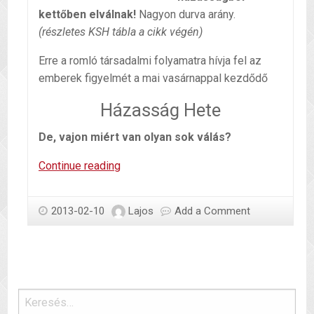
kettőben elválnak!
Nagyon durva arány.
(részletes KSH tábla a cikk végén)
Erre a romló társadalmi folyamatra hívja fel az
emberek figyelmét a mai vasárnappal kezdődő
Házasság Hete
De, vajon miért van olyan sok válás?
Jó
Continue reading
házasság
fél
2013-02-10
Lajos
Add a Comment
egészség