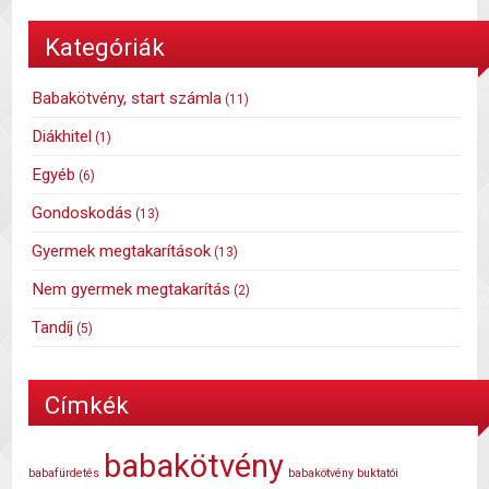
Kategóriák
Babakötvény, start számla
(11)
Diákhitel
(1)
Egyéb
(6)
Gondoskodás
(13)
Gyermek megtakarítások
(13)
Nem gyermek megtakarítás
(2)
Tandíj
(5)
Címkék
babakötvény
babafürdetés
babakötvény buktatói