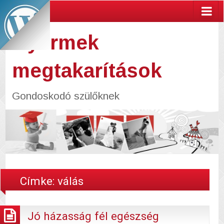
Gyermek
megtakarítások
Gondoskodó szülőknek
Címke:
válás
Jó házasság fél egészség