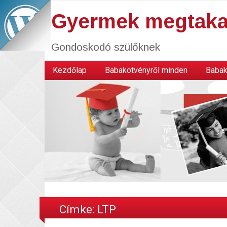
Gyermek megtaka
Gondoskodó szülőknek
Kezdőlap
Babakötvényről minden
Babak
Címke:
LTP