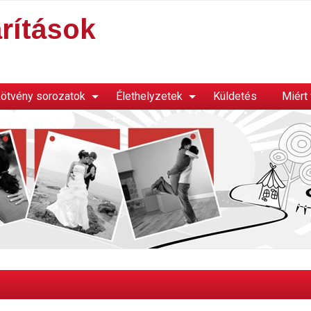
rítások
ötvény sorozatok
Élethelyzetek
Küldetés
Miért