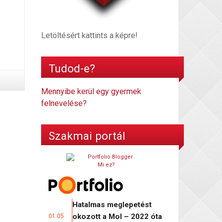
Letöltésért kattints a képre!
Tudod-e?
Mennyibe kerül egy gyermek
felnevelése?
Szakmai portál
Mi ez?
Hatalmas meglepetést
okozott a Mol – 2022 óta
01:05