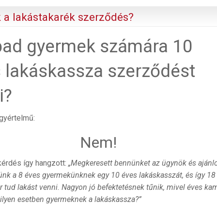
 a lakástakarék szerződés?
bad gyermek számára 10
 lakáskassza szerződést
i?
gyértelmű:
Nem!
kérdés így hangzott:
„Megkeresett bennünket az ügynök és ajánlo
nk a 8 éves gyermekünknek egy 10 éves lakáskasszát, és így 18
 tud lakást venni. Nagyon jó befektetésnek tűnik, mivel éves ka
 ilyen esetben gyermeknek a lakáskassza?”