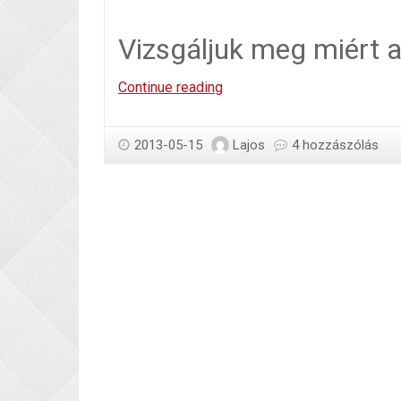
Vizsgáljuk meg miért a
Jó-
Continue reading
e
gyermek
2013-05-15
Lajos
4 hozzászólás
megtakarításnak
a
lakástakarék
szerződés?