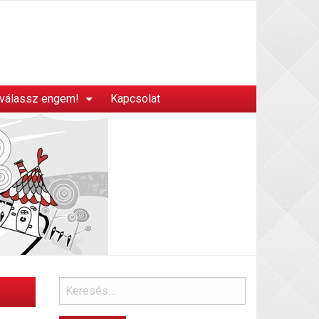
 válassz engem!
Kapcsolat