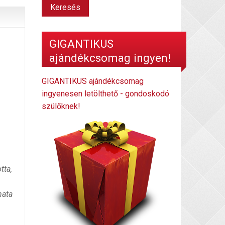
GIGANTIKUS
ajándékcsomag ingyen!
GIGANTIKUS ajándékcsomag
ingyenesen letölthető - gondoskodó
szülőknek!
tta,
mata