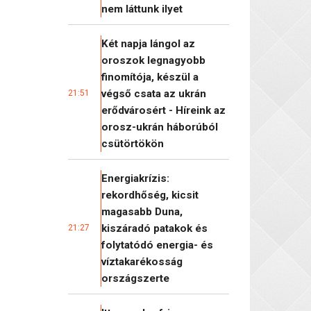
nem láttunk ilyet
Két napja lángol az
oroszok legnagyobb
finomítója, készül a
végső csata az ukrán
21:51
erődvárosért - Híreink az
orosz-ukrán háborúból
csütörtökön
Energiakrízis:
rekordhőség, kicsit
magasabb Duna,
kiszáradó patakok és
21:27
folytatódó energia- és
víztakarékosság
országszerte