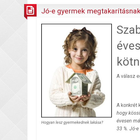
Jó-e gyermek megtakarításnak
Sza
éves
kötn
A válasz e
A konkrét 
hogy kössü
évesen már
Hogyan lesz gyermekednek lakása?
33 %. Jó-e