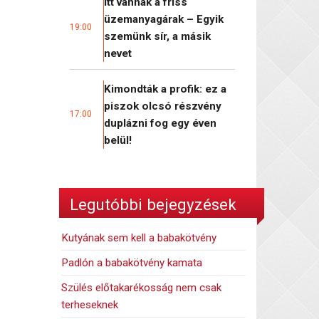
Itt vannak a friss
üzemanyagárak – Egyik
19:00
szemünk sír, a másik
nevet
Kimondták a profik: ez a
piszok olcsó részvény
17:00
duplázni fog egy éven
belül!
Legutóbbi bejegyzések
Kutyának sem kell a babakötvény
Padlón a babakötvény kamata
Szülés előtakarékosság nem csak
terheseknek