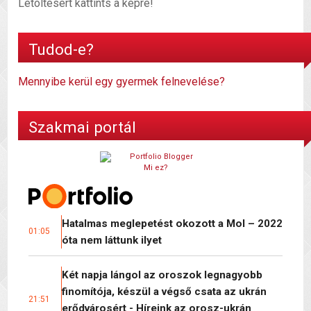
Letöltésért kattints a képre!
Tudod-e?
Mennyibe kerül egy gyermek felnevelése?
Szakmai portál
Mi ez?
Hatalmas meglepetést okozott a Mol – 2022
01:05
óta nem láttunk ilyet
Két napja lángol az oroszok legnagyobb
finomítója, készül a végső csata az ukrán
21:51
erődvárosért - Híreink az orosz-ukrán