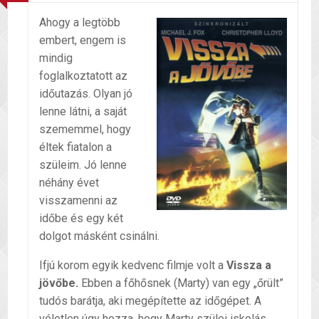
Ahogy a legtöbb
embert, engem is
mindig
foglalkoztatott az
időutazás. Olyan jó
lenne látni, a saját
szememmel, hogy
éltek fiatalon a
szüleim. Jó lenne
néhány évet
visszamenni az
időbe és egy két
dolgot másként csinálni.
Ifjú korom egyik kedvenc filmje volt a
Vissza a
jövőbe.
Ebben a főhősnek (Marty) van egy „őrült”
tudós barátja, aki megépítette az időgépet. A
véletlen úgy hozza, hogy Marty szülei iskolás