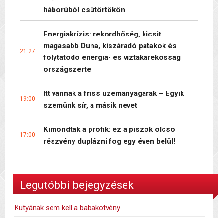
háborúból csütörtökön
Energiakrízis: rekordhőség, kicsit
magasabb Duna, kiszáradó patakok és
21:27
folytatódó energia- és víztakarékosság
országszerte
Itt vannak a friss üzemanyagárak – Egyik
19:00
szemünk sír, a másik nevet
Kimondták a profik: ez a piszok olcsó
17:00
részvény duplázni fog egy éven belül!
Legutóbbi bejegyzések
Kutyának sem kell a babakötvény