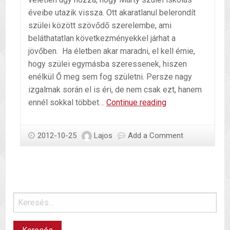
éveibe utazik vissza. Ott akaratlanul belerondít
szülei között szövődő szerelembe, ami
beláthatatlan következményekkel járhat a
jövőben. Ha életben akar maradni, el kell érnie,
hogy szülei egymásba szeressenek, hiszen
enélkül Ő meg sem fog születni. Persze nagy
izgalmak során el is éri, de nem csak ezt, hanem
Időutazás
ennél sokkal többet…
Continue reading
2012-10-25
Lajos
Add a Comment