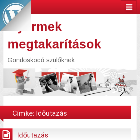
Gyermek
megtakarítások
Gondoskodó szülőknek
Címke:
Időutazás
Időutazás