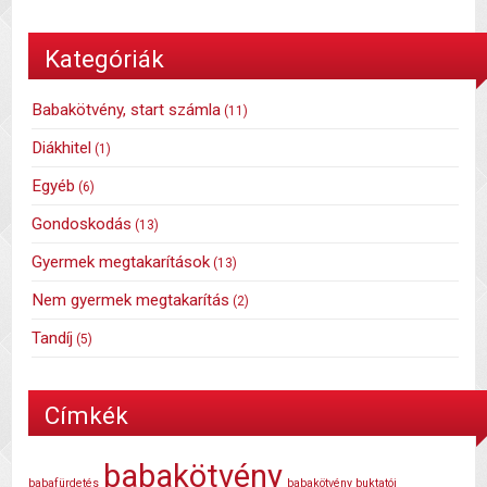
Kategóriák
Babakötvény, start számla
(11)
Diákhitel
(1)
Egyéb
(6)
Gondoskodás
(13)
Gyermek megtakarítások
(13)
Nem gyermek megtakarítás
(2)
Tandíj
(5)
Címkék
babakötvény
babafürdetés
babakötvény buktatói