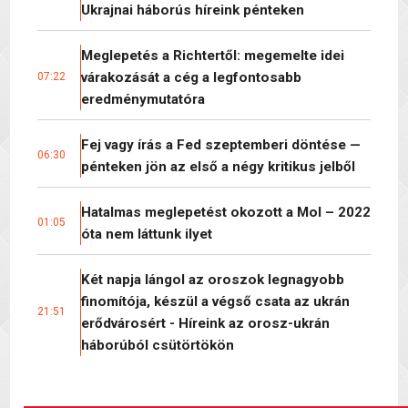
Ukrajnai háborús híreink pénteken
Meglepetés a Richtertől: megemelte idei
várakozását a cég a legfontosabb
07:22
eredménymutatóra
Fej vagy írás a Fed szeptemberi döntése —
06:30
pénteken jön az első a négy kritikus jelből
Hatalmas meglepetést okozott a Mol – 2022
01:05
óta nem láttunk ilyet
Két napja lángol az oroszok legnagyobb
finomítója, készül a végső csata az ukrán
21:51
erődvárosért - Híreink az orosz-ukrán
háborúból csütörtökön