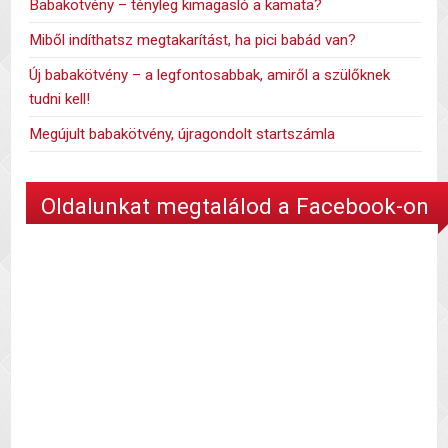
Babakötvény – tényleg kimagasló a kamata?
Miből indíthatsz megtakarítást, ha pici babád van?
Új babakötvény – a legfontosabbak, amiről a szülőknek
tudni kell!
Megújult babakötvény, újragondolt startszámla
Oldalunkat megtalálod a Facebook-on