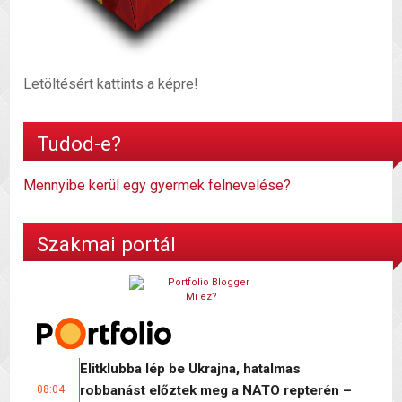
Letöltésért kattints a képre!
Tudod-e?
Mennyibe kerül egy gyermek felnevelése?
Szakmai portál
Mi ez?
Elitklubba lép be Ukrajna, hatalmas
robbanást előztek meg a NATO repterén –
08:04