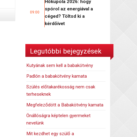
Hőkupola 2026: hogy
spórol az energiával a
09:00
céged? Töltsd ki a
kérdőívet
Legutóbbi bejegyzések
Kutyának sem kell a babakötvény
Padlón a babakötvény kamata
Szülés előtakarékosság nem csak
terheseknek
Megfeleződött a Babakötvény kamata
Önállóságra képtelen gyermeket
nevelünk
Mit kezdhet egy szülő a