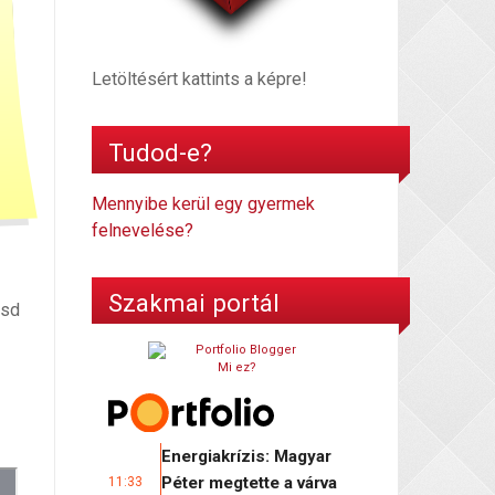
Letöltésért kattints a képre!
Tudod-e?
Mennyibe kerül egy gyermek
felnevelése?
Szakmai portál
esd
Mi ez?
Energiakrízis: Magyar
Péter megtette a várva
11:33