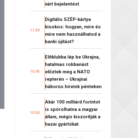
várt bejelentést
Digitális SZÉP-kártya
kisokos: hogyan, mire és
11:00
mire nem használhatod a
banki újítást?
Elitklubba lép be Ukrajna,
hatalmas robbanást
előztek meg a NATO
10:45
repterén – Ukrajnai
háborús híreink pénteken
Akár 100 milliárd forintot
is spórolhatna a magyar
10:00
állam, mégis kiszorítják a
hazai gyártókat