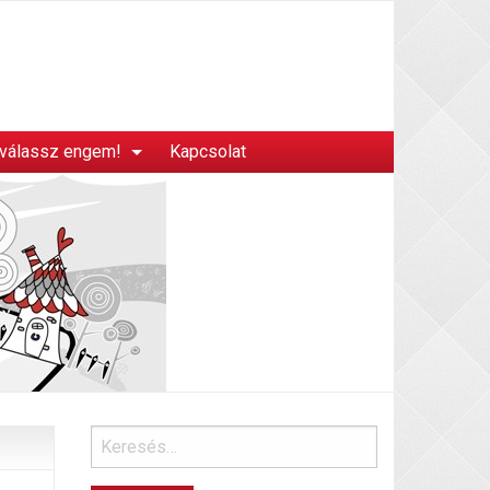
 válassz engem!
Kapcsolat