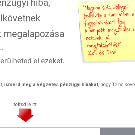
nzügyi hiba,
elkövetnek
k megalapozása
…
erülheted el ezeket.
t,
ismerd meg a végzetes pénzügyi hibákat,
hogy Te ne köv
töltsd le itt