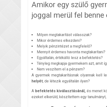
Amikor egy szülő gyer
joggal merül fel benn
Milyen megtakarítást válasszak?
Mikor érdemes elkezdeni?
Melyik pénzintézet a megfelelő?
Mennyit érdemes havonta megtakarítani?
Egyáltalán, értékálló lesz a befektetés?
Tényleg megkapja gyermekem azt, amit í
Nem veszítem el a pénzem?
A gyermek megtakarításnak olyannak kell le
helyét
, de létezik egyáltalán ilyen?
A
befektetés kiválasztásánál,
és menet kö
ezeket elkerüld, készítettem egy tanulmányt