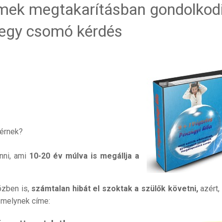
mek megtakarításban gondolkodi
e egy csomó kérdés
gérnek?
nni, ami
10-20 év múlva is megállja a
zben is,
számtalan hibát el szoktak a szülők követni,
azért,
, melynek címe: