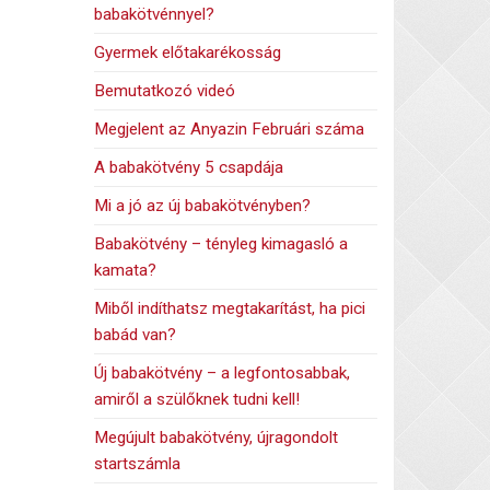
babakötvénnyel?
Gyermek előtakarékosság
Bemutatkozó videó
Megjelent az Anyazin Februári száma
A babakötvény 5 csapdája
Mi a jó az új babakötvényben?
Babakötvény – tényleg kimagasló a
kamata?
Miből indíthatsz megtakarítást, ha pici
babád van?
Új babakötvény – a legfontosabbak,
amiről a szülőknek tudni kell!
Megújult babakötvény, újragondolt
startszámla