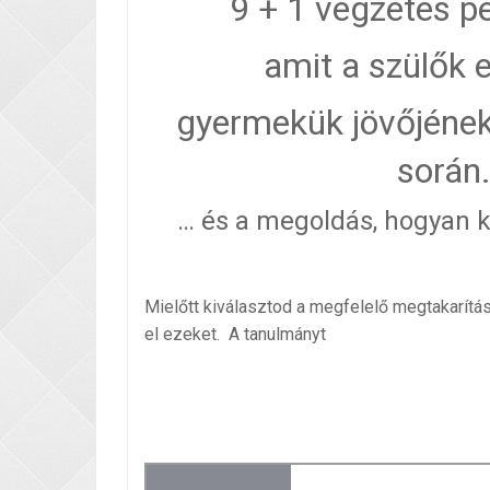
9 + 1 végzetes pé
amit a szülők 
gyermekük jövőjéne
során
… és a megoldás, hogyan k
Mielőtt kiválasztod a megfelelő megtakarítás
el ezeket. A tanulmányt