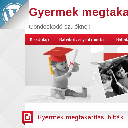
Gyermek megtaka
Gondoskodó szülőknek
Kezdőlap
Babakötvényről minden
Babak
Gyermek megtakarítási hibák