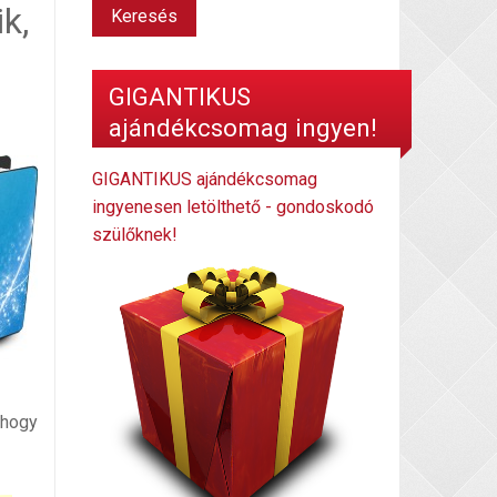
k,
GIGANTIKUS
ajándékcsomag ingyen!
GIGANTIKUS ajándékcsomag
ingyenesen letölthető - gondoskodó
szülőknek!
 hogy