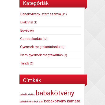
Kategóriák
Babakötvény, start számla
(11)
Diákhitel
(1)
Egyéb
(6)
Gondoskodás
(13)
Gyermek megtakarítások
(13)
Nem gyermek megtakarítás
(2)
Tandíj
(5)
Címkék
babakötvény
babafürdetés
babakötvény kamata
babakötvény buktatói