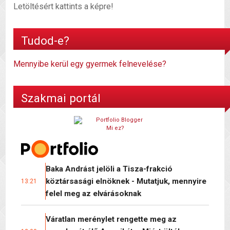
Letöltésért kattints a képre!
Tudod-e?
Mennyibe kerül egy gyermek felnevelése?
Szakmai portál
Mi ez?
Baka Andrást jelöli a Tisza-frakció
köztársasági elnöknek - Mutatjuk, mennyire
13:21
felel meg az elvárásoknak
Váratlan merénylet rengette meg az