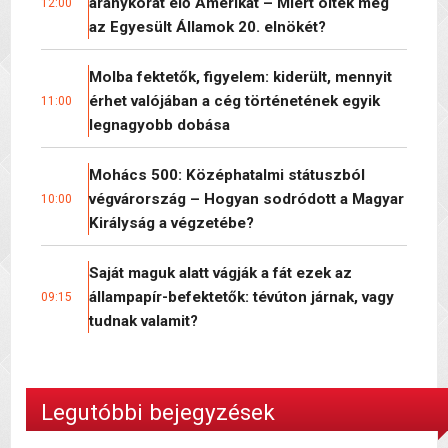
aranykorát élő Amerikát – Miért ölték meg
12:00
az Egyesült Államok 20. elnökét?
Molba fektetők, figyelem: kiderült, mennyit
érhet valójában a cég történetének egyik
11:00
legnagyobb dobása
Mohács 500: Középhatalmi státuszból
végvárország – Hogyan sodródott a Magyar
10:00
Királyság a végzetébe?
Saját maguk alatt vágják a fát ezek az
állampapír-befektetők: tévúton járnak, vagy
09:15
tudnak valamit?
Legutóbbi bejegyzések