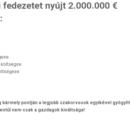
 fedezetet nyújt 2.000.000 €
:
geire
 költségire
öltségeire
ág bármely pontján a legjobb szakorvosok egyikével gyógyít
entúl nem csak a gazdagok kiváltsága!