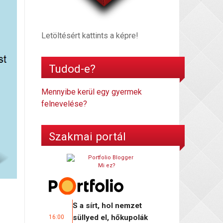
Letöltésért kattints a képre!
Tudod-e?
Mennyibe kerül egy gyermek
felnevelése?
Szakmai portál
Mi ez?
S a sírt, hol nemzet
süllyed el, hőkupolák
16:00