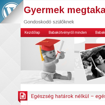
Gyermek megtaka
Gondoskodó szülőknek
Kezdőlap
Babakötvényről minden
Babak
Egészség határok nélkül – egé