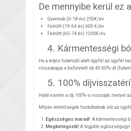
De mennyibe kerül ez 
Gyermek (0-18 év) 250€/év
Felnőtt (19-64 év) 600 €/év
Felnőtt (65-74 év) 1200€/év
4. Kármentességi bó
Ha a teljes futamidő alatt ügyfél az ügyfél 
visszakapja a befizetett díj 40-60%-át (futam
5. 100% díjvisszatér
Halál esetén a díj 100%-a visszajár, melyet 
Milyen lehetőségek fordulhatnak elő az ügyfél
Egészséges marad!
A kármentességi b
Megbetegszik!
A legjobb egészségügyi 