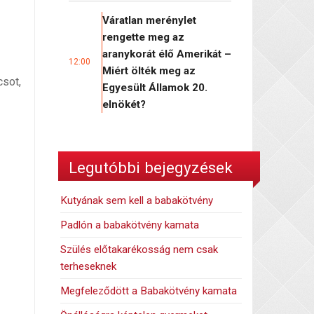
Váratlan merénylet
rengette meg az
aranykorát élő Amerikát –
12:00
Miért ölték meg az
csot,
Egyesült Államok 20.
elnökét?
Legutóbbi bejegyzések
Kutyának sem kell a babakötvény
Padlón a babakötvény kamata
Szülés előtakarékosság nem csak
terheseknek
Megfeleződött a Babakötvény kamata