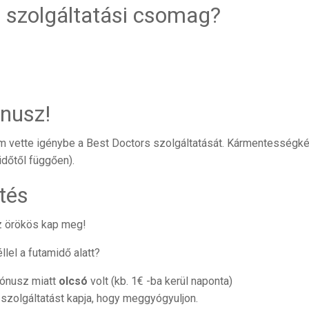
a szolgáltatási csomag?
nusz!
nem vette igénybe a Best Doctors szolgáltatását. Kármentességké
időtől függően).
ítés
az örökös kap meg!
lel a futamidő alatt?
ónusz miatt
olcsó
volt (kb. 1€ -ba kerül naponta)
szolgáltatást kapja, hogy meggyógyuljon.