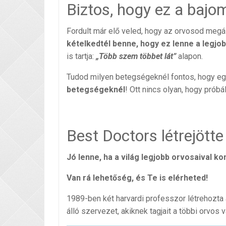
Biztos, hogy ez a bajo
Fordult már elő veled, hogy az orvosod megáll
kételkedtél benne, hogy ez lenne a legjo
is tartja:
„Több szem többet lát”
alapon.
Tudod milyen betegségeknél fontos, hogy e
betegségeknél
! Ott nincs olyan, hogy prób
Best Doctors létrejötte
Jó lenne, ha a világ legjobb orvosaival ko
Van rá lehetőség, és Te is elérheted!
1989-ben két harvardi professzor létrehozta
álló szervezet, akiknek tagjait a többi orvos v