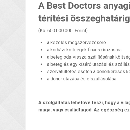
A Best Doctors anyagi
térítési összeghatárig
(Kb. 600.000.000. Forint)
a kezelés megszervezésére
a kórházi költségek finanszírozására
a beteg oda-vissza szállításának költsé
a beteg és egy kísérő utazási és szállás
szervátültetés esetén a donorkeresés k
a donor utazása és elszállásolása
A szolgáltatás lehetővé teszi, hogy a vil
maga, vagy családtagod. Az egészség ez