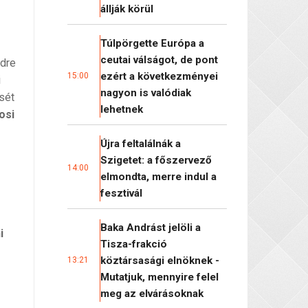
állják körül
Túlpörgette Európa a
ceutai válságot, de pont
dre
ezért a következményei
15:00
i
nagyon is valódiak
sét
lehetnek
osi
Újra feltalálnák a
Szigetet: a főszervező
14:00
elmondta, merre indul a
fesztivál
Baka Andrást jelöli a
i
Tisza-frakció
köztársasági elnöknek -
13:21
Mutatjuk, mennyire felel
meg az elvárásoknak