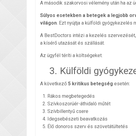
A második szakorvosi vélemény után ha az üg
Súlyos esetekben a betegek a legjobb orv
világon
. Ezt nyújtja a külföldi gyógykezelé
A BestDoctors intézi a kezelés szervezését, a
a kísérő utazását és szállását.
Az ügyfél téríti a költségeket.
3. Külföldi gyógykez
A következő
5 kritikus betegség
esetén:
Rákos megbetegedés
Szívkoszorúér-áthidaló műtét
Szívbillentyű csere
Idegsebészeti beavatkozás
Élő donoros szerv és szövetátültetés