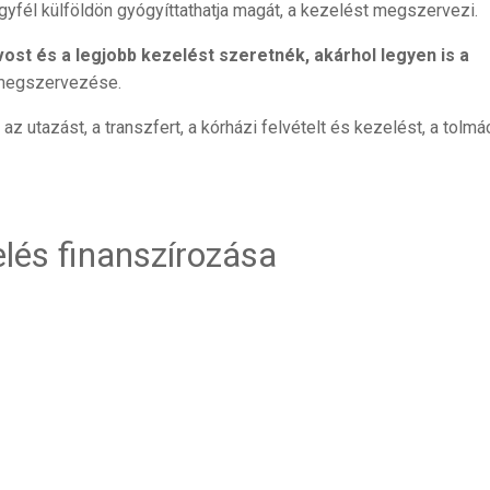
yfél külföldön gyógyíttathatja magát, a kezelést megszervezi.
ost és a legjobb kezelést szeretnék, akárhol legyen is a
s megszervezése.
z utazást, a transzfert, a kórházi felvételt és kezelést, a tolmá
elés finanszírozása