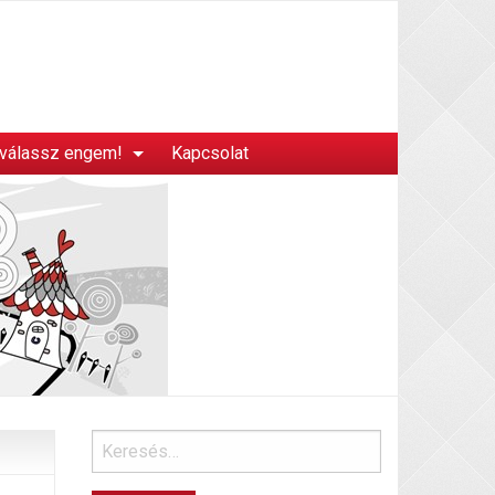
 válassz engem!
Kapcsolat