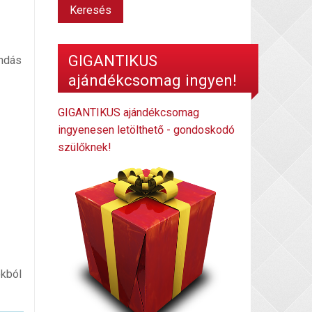
GIGANTIKUS
ondás
ajándékcsomag ingyen!
GIGANTIKUS ajándékcsomag
ingyenesen letölthető - gondoskodó
szülőknek!
okból