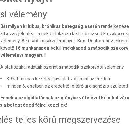
si vélemény
Bármilyen kritikus, krónikus betegség esetén
rendelkezése
áll a zárójelentés, ennek birtokában kérhető második szakorvos
vélemény. A korábbi szakvélemények Best Doctors-hoz érkezé
követő
16 munkanapon belül megkapod a második szakorv
véleményt
magyarul
!
A statisztikai adataik szerint a második szakorvosi vélemény:
39%-ban más kezelési javaslat volt, mint az eredeti
minden 6. esetben az eredetitől eltérő új diagnózis született
Ennek a szolgáltatásnak az igénybe vételével ki tudod zárn
és a betegséged félre kezeljék!
elés teljes körű megszervezése