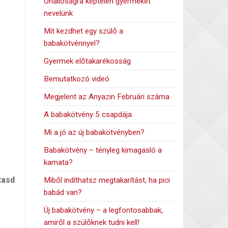
Önállóságra képtelen gyermeket
nevelünk
Mit kezdhet egy szülő a
babakötvénnyel?
Gyermek előtakarékosság
Bemutatkozó videó
Megjelent az Anyazin Februári száma
A babakötvény 5 csapdája
Mi a jó az új babakötvényben?
Babakötvény – tényleg kimagasló a
kamata?
tasd
Miből indíthatsz megtakarítást, ha pici
babád van?
Új babakötvény – a legfontosabbak,
amiről a szülőknek tudni kell!