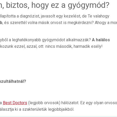
m, biztos, hogy ez a gyógymód?
apította a diagnózist, javasolt egy kezelést, de Te valahogy
bb
, és szerettél volna másik orvost is megkérdezni? Ahogy a m
gyből a leghatékonyabb gyógymódot alkalmazzák?
A halálos
álkozunk ezzel, azzal, ott nincs második, harmadik esély!
nzultálhatnál?
 a
Best Doctors
(legjobb orvosok) hálózatot. Ez egy olyan orvos
álasztja ki a szakterületük legjobbjaikból.