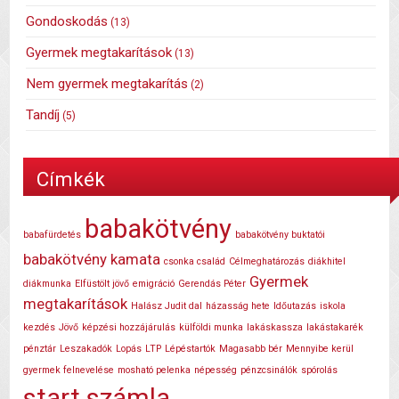
Gondoskodás
(13)
Gyermek megtakarítások
(13)
Nem gyermek megtakarítás
(2)
Tandíj
(5)
Címkék
babakötvény
babafürdetés
babakötvény buktatói
babakötvény kamata
csonka család
Célmeghatározás
diákhitel
Gyermek
diákmunka
Elfüstölt jövő
emigráció
Gerendás Péter
megtakarítások
Halász Judit dal
házasság hete
Időutazás
iskola
kezdés
Jövő
képzési hozzájárulás
külföldi munka
lakáskassza
lakástakarék
pénztár
Leszakadók
Lopás
LTP
Lépéstartók
Magasabb bér
Mennyibe kerül
gyermek felnevelése
mosható pelenka
népesség
pénzcsinálók
spórolás
start számla