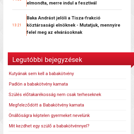
elmondta, merre indul a fesztivál
Baka Andrást jelöli a Tisza-frakció
köztársasági elnöknek - Mutatjuk, mennyire
13:21
felel meg az elvárásoknak
Legutóbbi bejegyzések
Kutyának sem kell a babakötvény
Padlón a babakötvény kamata
Szülés előtakarékosság nem csak terheseknek
Megfeleződött a Babakötvény kamata
Önállóságra képtelen gyermeket nevelünk
Mit kezdhet egy szülő a babakötvénnyel?