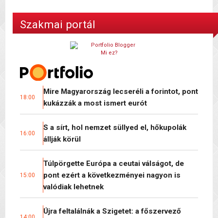
Szakmai portál
Mi ez?
Mire Magyarország lecseréli a forintot, pont
18:00
kukázzák a most ismert eurót
S a sírt, hol nemzet süllyed el, hőkupolák
16:00
állják körül
Túlpörgette Európa a ceutai válságot, de
pont ezért a következményei nagyon is
15:00
valódiak lehetnek
Újra feltalálnák a Szigetet: a főszervező
14:00