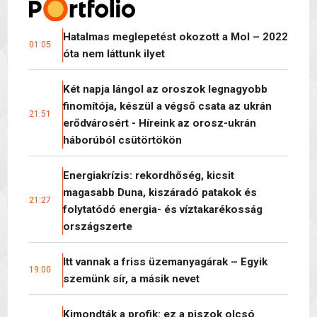
Hatalmas meglepetést okozott a Mol – 2022
01:05
óta nem láttunk ilyet
Két napja lángol az oroszok legnagyobb
finomítója, készül a végső csata az ukrán
21:51
erődvárosért - Híreink az orosz-ukrán
háborúból csütörtökön
Energiakrízis: rekordhőség, kicsit
magasabb Duna, kiszáradó patakok és
21:27
folytatódó energia- és víztakarékosság
országszerte
Itt vannak a friss üzemanyagárak – Egyik
19:00
szemünk sír, a másik nevet
Kimondták a profik: ez a piszok olcsó