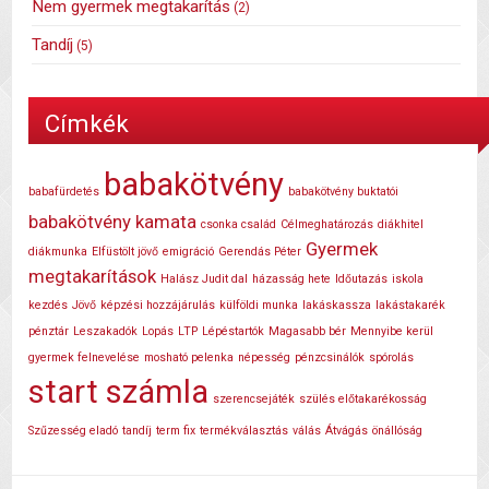
Nem gyermek megtakarítás
(2)
Tandíj
(5)
Címkék
babakötvény
babafürdetés
babakötvény buktatói
babakötvény kamata
csonka család
Célmeghatározás
diákhitel
Gyermek
diákmunka
Elfüstölt jövő
emigráció
Gerendás Péter
megtakarítások
Halász Judit dal
házasság hete
Időutazás
iskola
kezdés
Jövő
képzési hozzájárulás
külföldi munka
lakáskassza
lakástakarék
pénztár
Leszakadók
Lopás
LTP
Lépéstartók
Magasabb bér
Mennyibe kerül
gyermek felnevelése
mosható pelenka
népesség
pénzcsinálók
spórolás
start számla
szerencsejáték
szülés előtakarékosság
Szűzesség eladó
tandíj
term fix
termékválasztás
válás
Átvágás
önállóság