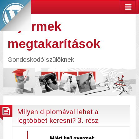
Gyermek
megtakarítások
Gondoskodó szülőknek
Milyen diplomával lehet a
legtöbbet keresni? 3. rész
Miért kell gyermek