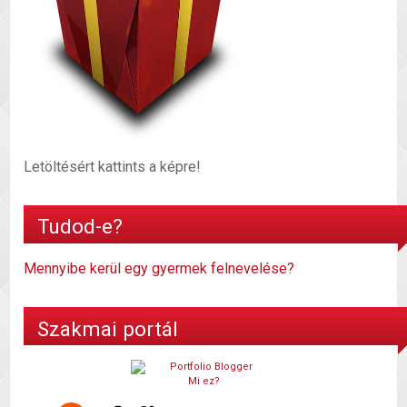
Letöltésért kattints a képre!
Tudod-e?
Mennyibe kerül egy gyermek felnevelése?
Szakmai portál
Mi ez?