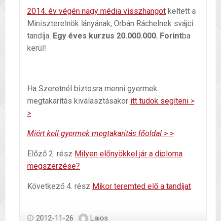
2014. év végén nagy média visszhangot
keltett a
Miniszterelnök lányának, Orbán Ráchelnek svájci
tandíja.
Egy éves kurzus 20.000.000. Forint
ba
kerül!
Ha Szeretnél biztosra menni gyermek
megtakarítás kiválasztásakor
itt tudok segíteni >
>
Miért kell gyermek megtakarítás főoldal > >
Előző 2. rész
Milyen előnyökkel jár a diploma
megszerzése?
Következő 4. rész
Mikor teremted elő a tandíjat
2012-11-26
Lajos