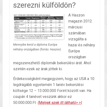
szerezni külföldön?
A Haszon
magazin 2012.
márciusi
számában
vizsgálta a
hazai és néhány
Mennyibe kerül a diploma Európa
néhány országában (forrás: Haszon)
Európa
országban
megszerezhető diplomák bekerülési árát. Ahol
szintén ezek az árak jöttek ki.
Érdekességként megjegyzem, hogy az USA a 10
legdrágább egyetemén 1 tanév bekerülési
költsége 12 – 13.000.000 Forint között van. Ha
csupán 4 tanévet veszünk akkor ez
50.000.000.Ft
(Melyek ezek itt látható> >)