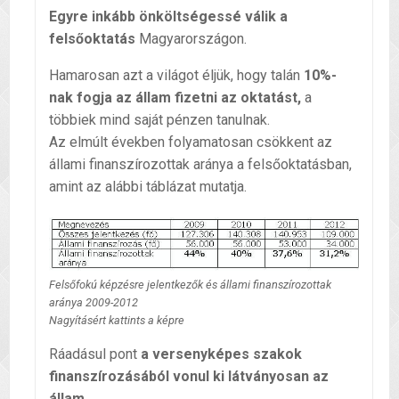
Egyre inkább önköltségessé válik a
felsőoktatás
Magyarországon.
Hamarosan azt a világot éljük, hogy talán
10%-
nak fogja az állam fizetni az oktatást,
a
többiek mind saját pénzen tanulnak.
Az elmúlt években folyamatosan csökkent az
állami finanszírozottak aránya a felsőoktatásban,
amint az alábbi táblázat mutatja.
Felsőfokú képzésre jelentkezők és állami finanszírozottak
aránya 2009-2012
Nagyításért kattints a képre
Ráadásul pont
a versenyképes szakok
finanszírozásából vonul ki látványosan az
állam
.