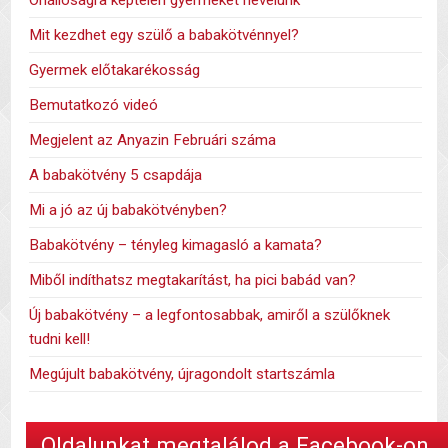
Mit kezdhet egy szülő a babakötvénnyel?
Gyermek előtakarékosság
Bemutatkozó videó
Megjelent az Anyazin Februári száma
A babakötvény 5 csapdája
Mi a jó az új babakötvényben?
Babakötvény – tényleg kimagasló a kamata?
Miből indíthatsz megtakarítást, ha pici babád van?
Új babakötvény – a legfontosabbak, amiről a szülőknek
tudni kell!
Megújult babakötvény, újragondolt startszámla
Oldalunkat megtalálod a Facebook-on