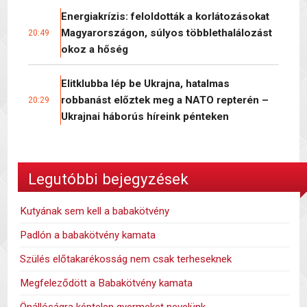
Energiakrízis: feloldották a korlátozásokat
Magyarországon, súlyos többlethalálozást
20:49
okoz a hőség
Elitklubba lép be Ukrajna, hatalmas
robbanást előztek meg a NATO repterén –
20:29
Ukrajnai háborús híreink pénteken
Legutóbbi bejegyzések
Kutyának sem kell a babakötvény
Padlón a babakötvény kamata
Szülés előtakarékosság nem csak terheseknek
Megfeleződött a Babakötvény kamata
Önállóságra képtelen gyermeket nevelünk