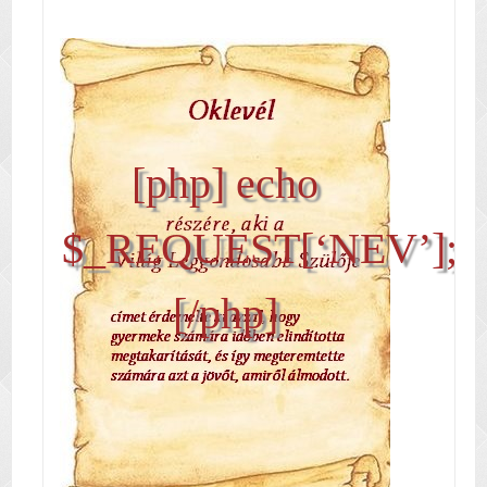
[php] echo
$_REQUEST[‘NEV’];
[/php]