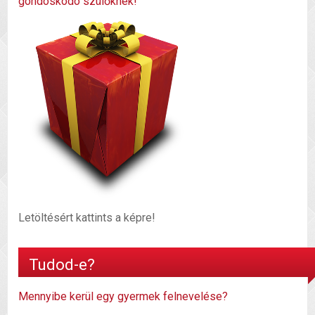
gondoskodó szülőknek!
Letöltésért kattints a képre!
Tudod-e?
Mennyibe kerül egy gyermek felnevelése?