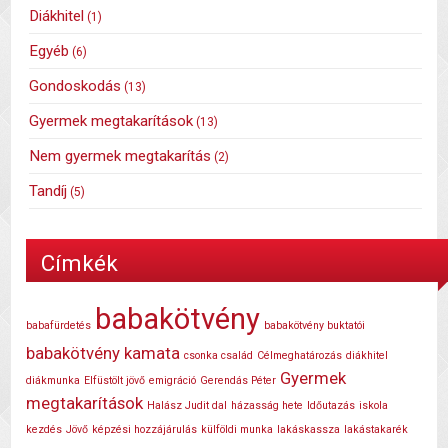
Diákhitel
(1)
Egyéb
(6)
Gondoskodás
(13)
Gyermek megtakarítások
(13)
Nem gyermek megtakarítás
(2)
Tandíj
(5)
Címkék
babakötvény
babafürdetés
babakötvény buktatói
babakötvény kamata
csonka család
Célmeghatározás
diákhitel
Gyermek
diákmunka
Elfüstölt jövő
emigráció
Gerendás Péter
megtakarítások
Halász Judit dal
házasság hete
Időutazás
iskola
kezdés
Jövő
képzési hozzájárulás
külföldi munka
lakáskassza
lakástakarék