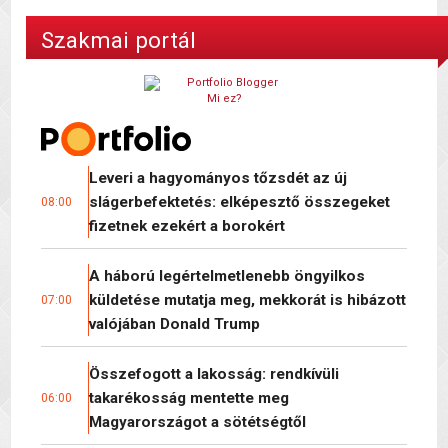
Szakmai portál
Mi ez?
Leveri a hagyományos tőzsdét az új
slágerbefektetés: elképesztő összegeket
08:00
fizetnek ezekért a borokért
A háború legértelmetlenebb öngyilkos
küldetése mutatja meg, mekkorát is hibázott
07:00
valójában Donald Trump
Összefogott a lakosság: rendkívüli
takarékosság mentette meg
06:00
Magyarországot a sötétségtől