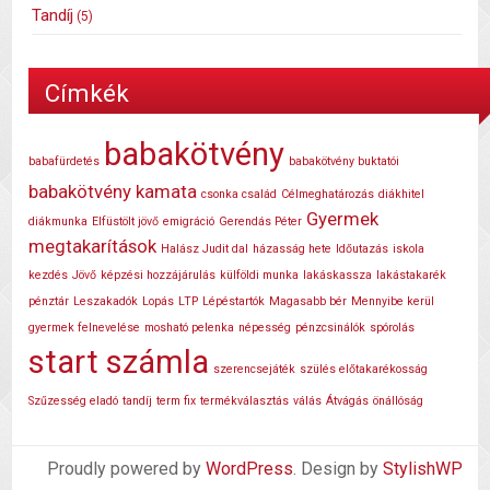
Tandíj
(5)
Címkék
babakötvény
babafürdetés
babakötvény buktatói
babakötvény kamata
csonka család
Célmeghatározás
diákhitel
Gyermek
diákmunka
Elfüstölt jövő
emigráció
Gerendás Péter
megtakarítások
Halász Judit dal
házasság hete
Időutazás
iskola
kezdés
Jövő
képzési hozzájárulás
külföldi munka
lakáskassza
lakástakarék
pénztár
Leszakadók
Lopás
LTP
Lépéstartók
Magasabb bér
Mennyibe kerül
gyermek felnevelése
mosható pelenka
népesség
pénzcsinálók
spórolás
start számla
szerencsejáték
szülés előtakarékosság
Szűzesség eladó
tandíj
term fix
termékválasztás
válás
Átvágás
önállóság
Proudly powered by
WordPress
. Design by
StylishWP