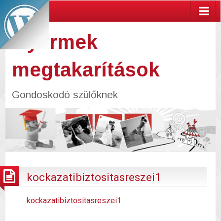
Gyermek
megtakarítások
Gondoskodó szülőknek
kockazatibiztositasreszei1
kockazatibiztositasreszei1