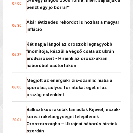
„Ha egy lángos 2000 forint, miért sajnáljuk a
07:00
pénzt egy jó borra?”
Akár évtizedes rekordot is hozhat a magyar
06:30
infláció
Két napja lángol az oroszok legnagyobb
finomítója, készül a végső csata az ukrán
06:27
erődvárosért - Híreink az orosz-ukrán
háborúból csütörtökön
Megjött az energiakrízis-számla: hiába a
spórolás, súlyos forintokat éget el az
06:00
ország esténként
Ballisztikus rakéták támadták Kijevet, észak-
koreai rakétaegységet telepítenek
20:01
Oroszországba – Ukrajnai háborús híreink
szerdán