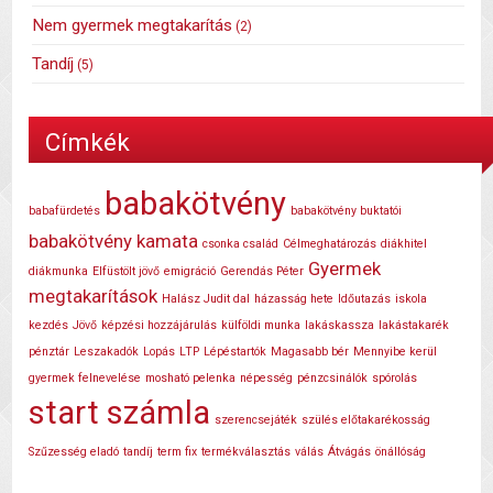
Nem gyermek megtakarítás
(2)
Tandíj
(5)
Címkék
babakötvény
babafürdetés
babakötvény buktatói
babakötvény kamata
csonka család
Célmeghatározás
diákhitel
Gyermek
diákmunka
Elfüstölt jövő
emigráció
Gerendás Péter
megtakarítások
Halász Judit dal
házasság hete
Időutazás
iskola
kezdés
Jövő
képzési hozzájárulás
külföldi munka
lakáskassza
lakástakarék
pénztár
Leszakadók
Lopás
LTP
Lépéstartók
Magasabb bér
Mennyibe kerül
gyermek felnevelése
mosható pelenka
népesség
pénzcsinálók
spórolás
start számla
szerencsejáték
szülés előtakarékosság
Szűzesség eladó
tandíj
term fix
termékválasztás
válás
Átvágás
önállóság