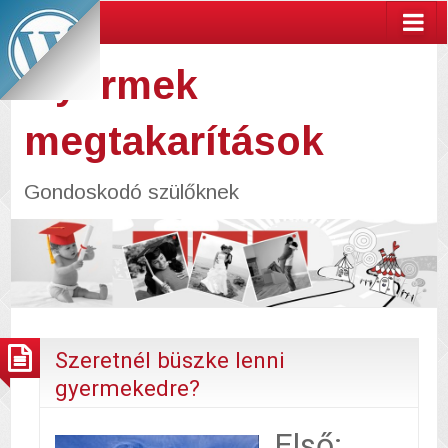
Gyermek
megtakarítások
Gondoskodó szülőknek
Szeretnél büszke lenni
gyermekedre?
Első: