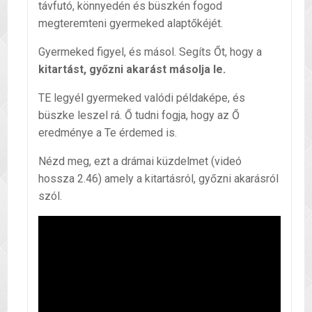
távfutó, könnyedén és büszkén fogod
megteremteni gyermeked alaptőkéjét.
Gyermeked figyel, és másol. Segíts Őt, hogy a
kitartást, győzni akarást másolja le.
TE legyél gyermeked valódi példaképe, és
büszke leszel rá. Ő tudni fogja, hogy az Ő
eredménye a Te érdemed is.
Nézd meg, ezt a drámai küzdelmet (videó
hossza 2.46) amely a kitartásról, győzni akarásról
szól.