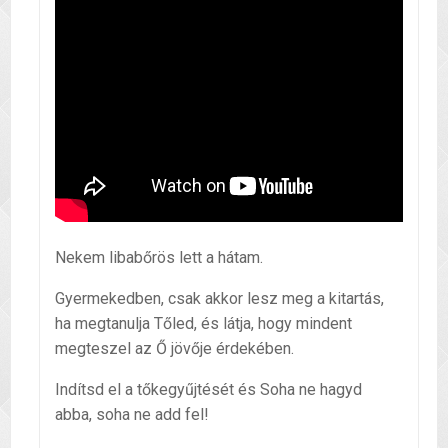
Nekem libabőrös lett a hátam.
Gyermekedben, csak akkor lesz meg a kitartás,
ha megtanulja Tőled, és látja, hogy mindent
megteszel az Ő jövője érdekében.
Indítsd el a tőkegyűjtését és Soha ne hagyd
abba, soha ne add fel!