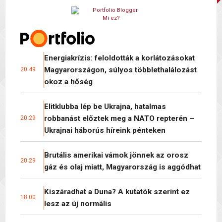
Mi ez?
Energiakrízis: feloldották a korlátozásokat
Magyarországon, súlyos többlethalálozást
20:49
okoz a hőség
Elitklubba lép be Ukrajna, hatalmas
robbanást előztek meg a NATO repterén –
20:29
Ukrajnai háborús híreink pénteken
Brutális amerikai vámok jönnek az orosz
20:29
gáz és olaj miatt, Magyarország is aggódhat
Kiszáradhat a Duna? A kutatók szerint ez
18:00
lesz az új normális