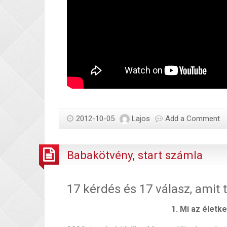
2012-10-05
Lajos
Add a Comment
Babakötvény, start számla
17 kérdés és 17 válasz, amit 
1. Mi
az életke