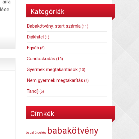
y arra
dése.
Kategóriák
Babakötvény, start számla
(11)
Diákhitel
(1)
Egyéb
(6)
Gondoskodás
(13)
Gyermek megtakarítások
(13)
Nem gyermek megtakarítás
(2)
Tandíj
(5)
Címkék
babakötvény
.
babafürdetés