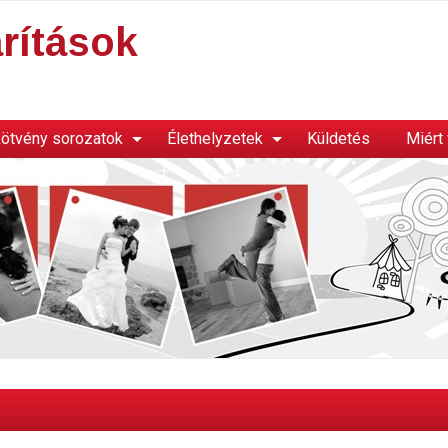
rítások
ötvény sorozatok
Élethelyzetek
Küldetés
Miért