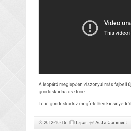
A leopárd meglepően viszonyul más fajbeli új
gondoskodás ösztöne.
Te is gondoskodsz megfelelően kicsinyedrő
2012-10-16
Lajos
Add a Comment