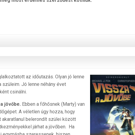
 még most érdemes szerződést kötniük.
i
yenjogúság
etbiztosításokban
alkoztatott az időutazás. Olyan jó lenne
 a szüleim. Jó lenne néhány évet
ént csinálni.
 a jövőbe.
Ebben a főhősnek (Marty) van
 időgépet. A véletlen úgy hozza, hogy
 akaratlanul belerondít szülei között
tkezményekkel járhat a jövőben. Ha
ülei egymásba szeressenek, hiszen