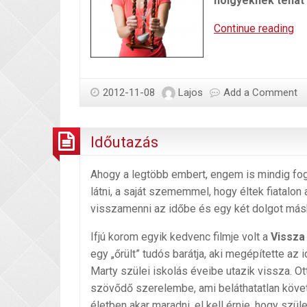
hölgyeknek tehát
Nő
Continue reading
eg
az
él
2012-11-08
Lajos
Add a Comment
Időutazás
Ahogy a legtöbb embert, engem is mindig fogl
látni, a saját szememmel, hogy éltek fiatalon
visszamenni az időbe és egy két dolgot másk
Ifjú korom egyik kedvenc filmje volt a
Vissza
egy „őrült” tudós barátja, aki megépítette az
Marty szülei iskolás éveibe utazik vissza. Ott
szövődő szerelembe, ami beláthatatlan köve
életben akar maradni, el kell érnie, hogy sz