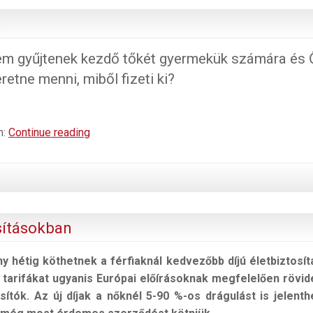
l
em gyűjtenek kezdő tőkét gyermekük számára és 
etne menni, miből fizeti ki?
Tandíj
n:
Continue reading
kifizetése
diákmunkából
sításokban
 hétig köthetnek a férfiaknál kedvezőbb díjú életbiztosít
 tarifákat ugyanis Európai előírásoknak megfelelően rövi
sítók. Az új díjak a nőknél 5-90 %-os drágulást is jelenth