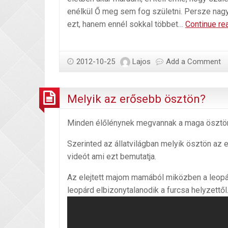
enélkül Ő meg sem fog születni. Persze nagy 
ezt, hanem ennél sokkal többet…
Continue re
2012-10-25
Lajos
Add a Comment
Melyik az erősebb ösztön?
Minden élőlénynek megvannak a maga ösztön
Szerinted az állatvilágban melyik ösztön az
videót ami ezt bemutatja.
Az elejtett majom mamából miközben a leopárd 
leopárd elbizonytalanodik a furcsa helyzettő