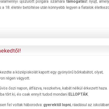
 valamennyi újszülött polgára számára
támogatás
t nyújt, amel
 a 18. életév betöltése után könnyebb legyen a fiatalok életkez
ekedtől!
ezdte a középiskolát kapott egy gyönyörű bőrkabátot, olyat,
on régen vágyott.
űvös őszi napon, átfázva, reszketve, kabát nélkül érkezett haza.
a tőrt ki, és csak ennyit tudod mondani
ELLOPTÁK
.
en fel voltak háborodva:
gyerektől lopni
, ráadásul az iskolában