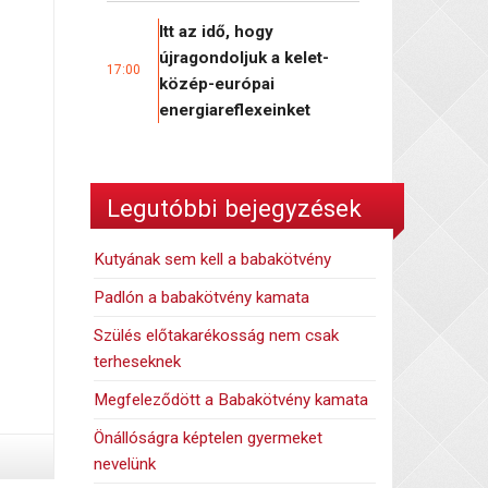
Itt az idő, hogy
újragondoljuk a kelet-
17:00
közép-európai
energiareflexeinket
Legutóbbi bejegyzések
Kutyának sem kell a babakötvény
Padlón a babakötvény kamata
Szülés előtakarékosság nem csak
terheseknek
Megfeleződött a Babakötvény kamata
Önállóságra képtelen gyermeket
nevelünk