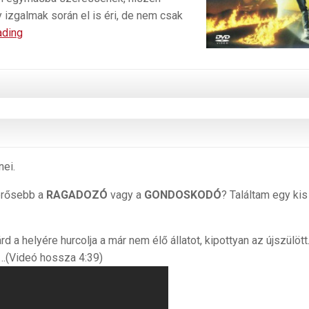
izgalmak során el is éri, de nem csak
Időutazás
ading
ei.
 erősebb a
RAGADOZÓ
vagy a
GONDOSKODÓ
? Találtam egy kis
a helyére hurcolja a már nem élő állatot, kipottyan az újszülött
l…(Videó hossza 4:39)