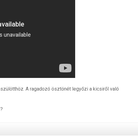
szülötthöz. A ragadozó ösztönét legyőzi a kicsiről való
l?