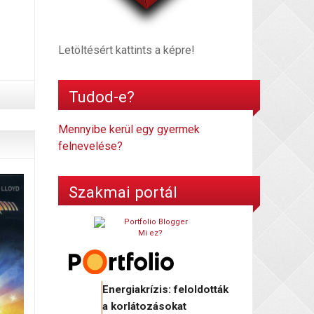
Letöltésért kattints a képre!
Tudod-e?
Mennyibe kerül egy gyermek
felnevelése?
Szakmai portál
Mi ez?
Energiakrízis: feloldották
a korlátozásokat