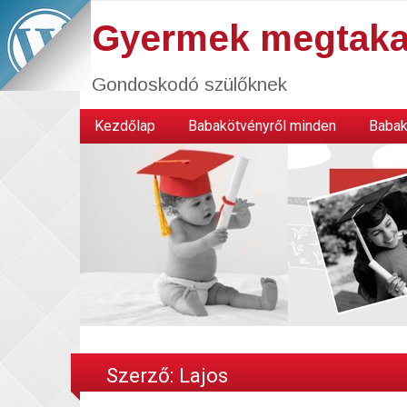
Gyermek megtaka
Gondoskodó szülőknek
Kezdőlap
Babakötvényről minden
Babak
Szerző:
Lajos