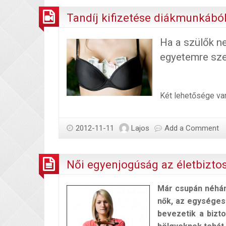
Tandíj kifizetése diákmunkábó
Ha a szülők n
egyetemre szer
Két lehetősége va
2012-11-11
Lajos
Add a Comment
Női egyenjogúság az életbizto
Már csupán néhány
nők, az egységes
bevezetik a bizto