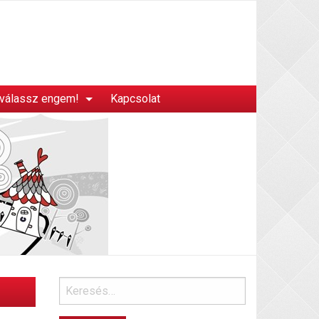
 válassz engem!
Kapcsolat