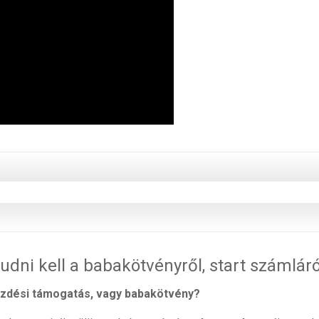
tudni kell a babakötvényről, start számláró
zdési támogatás, vagy babakötvény?