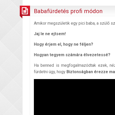
Babafürdetés profi módon
Amikor megszületik egy pici baba, a szülő s
Jaj le ne ejtsem!
Hogy érjem el, hogy ne féljen?
Hogyan tegyem számára élvezetessé?
Ha benned is megfogalmazódtak ezek, nézd
fürdetni úgy, hogy
Biztonságban érezze ma