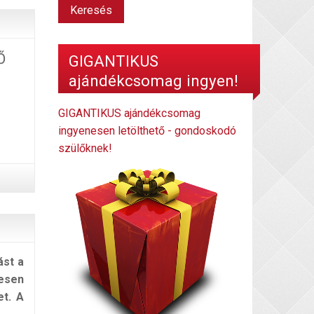
Ő
GIGANTIKUS
ajándékcsomag ingyen!
GIGANTIKUS ajándékcsomag
ingyenesen letölthető - gondoskodó
szülőknek!
ást a
desen
et. A