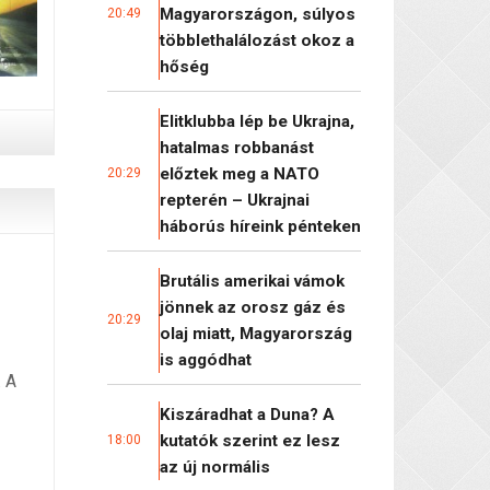
Magyarországon, súlyos
20:49
többlethalálozást okoz a
hőség
Elitklubba lép be Ukrajna,
hatalmas robbanást
előztek meg a NATO
20:29
repterén – Ukrajnai
háborús híreink pénteken
Brutális amerikai vámok
jönnek az orosz gáz és
20:29
olaj miatt, Magyarország
is aggódhat
. A
Kiszáradhat a Duna? A
kutatók szerint ez lesz
18:00
az új normális