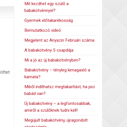
Mit kezdhet egy szülő a
babakötvénnyel?
Gyermek előtakarékosság
Bemutatkozó videó
Megjelent az Anyazin Februári száma
A babakötvény 5 csapdája
Mi a jó az új babakötvényben?
Babakötvény – tényleg kimagasló a
öttet
kamata?
Miből indíthatsz megtakarítást, ha pici
babád van?
Új babakötvény – a legfontosabbak,
amiről a szülőknek tudni kell!
Megújult babakötvény, újragondolt