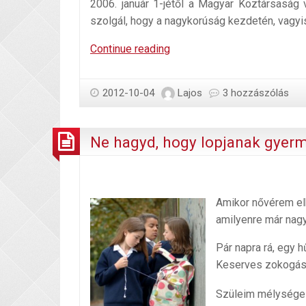
2006. január 1-jétől a Magyar Köztársaság
szolgál, hogy a nagykorúság kezdetén, vagyis
Babakötvény,
Continue reading
start
számla
2012-10-04
Lajos
3 hozzászólás
Ne hagyd, hogy lopjanak gyerm
Amikor nővérem elk
amilyenre már nagy
Pár napra rá, egy h
Keserves zokogásb
Szüleim mélységes