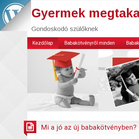
Gyermek megtaka
Gondoskodó szülőknek
Kezdőlap
Babakötvényről minden
Babak
Mi a jó az új babakötvényben?