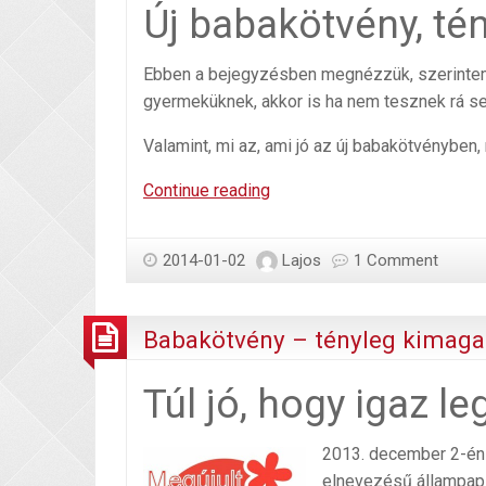
Új babakötvény, tén
Ebben a bejegyzésben megnézzük, szerint
gyermeküknek, akkor is ha nem tesznek rá s
Valamint, mi az, ami jó az új babakötvényben
Mi
Continue reading
a
jó
2014-01-02
Lajos
1 Comment
az
új
babakötvényben?
Babakötvény – tényleg kimaga
Túl jó, hogy igaz l
2013. december 2-én 
elnevezésű állampapí