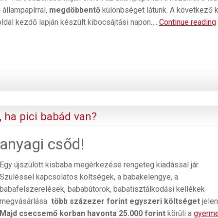
 állampapírral,
megdöbbentő
különbséget látunk. A következő 
ldal kezdő lapján készült kibocsájtási napon….
Continue reading
, ha pici babád van?
 anyagi csőd!
Egy újszülött kisbaba megérkezése rengeteg kiadással jár.
Szüléssel kapcsolatos költségek, a babakelengye, a
babafelszerelések, bababútorok, babatisztálkodási kellékek
megvásárlása
több százezer forint egyszeri költséget
jelen
Majd csecsemő korban havonta 25.000 forint
körüli a
gyerm