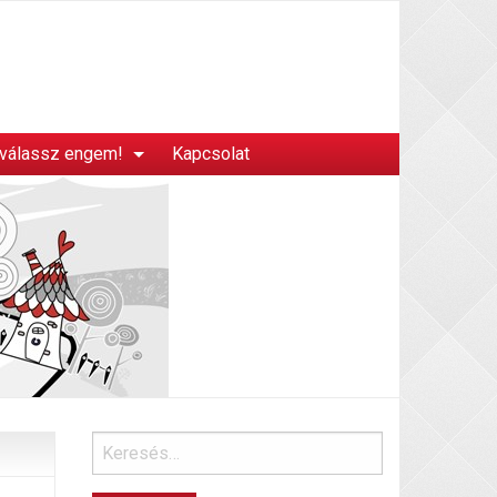
 válassz engem!
Kapcsolat