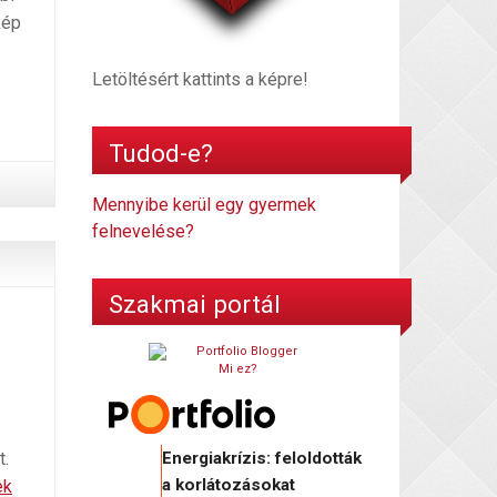
kép
Babakötvény
–
Letöltésért kattints a képre!
tényleg
kimagasló
Tudod-e?
a
kamata?
Mennyibe kerül egy gyermek
felnevelése?
Szakmai portál
Mi ez?
t.
Energiakrízis: feloldották
a korlátozásokat
ek