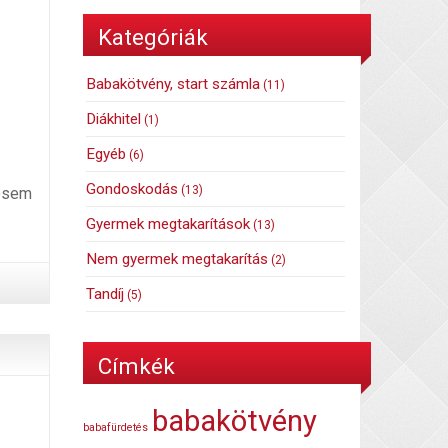
Kategóriák
Babakötvény, start számla
(11)
Diákhitel
(1)
Egyéb
(6)
Gondoskodás
(13)
tésem
Gyermek megtakarítások
(13)
Nem gyermek megtakarítás
(2)
Tandíj
(5)
Címkék
babakötvény
babafürdetés