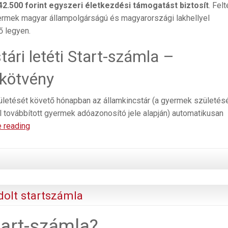
2.500 forint egyszeri életkezdési támogatást biztosít
. Felt
ermek magyar állampolgárságú és magyarországi lakhellyel
ő legyen.
tári letéti Start-számla –
kötvény
ületését követő hónapban az államkincstár (a gyermek születés
ól továbbított gyermek adóazonosító jele alapján) automatikusan
Új
e reading
babakötvény
–
a
legfontosabbak,
amiről
dolt startszámla
a
szülőknek
tart-számla?
tudni