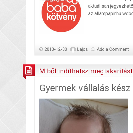
aktuálisan jegyezhető
az allampapir.hu webo
2013-12-30
Lajos
Add a Comment
Miből indíthatsz megtakarítást
Gyermek vállalás kész