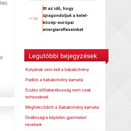
étel,
Itt az idő, hogy
újragondoljuk a kelet-
17:00
közép-európai
energiareflexeinket
Legutóbbi bejegyzések
ét
Kutyának sem kell a babakötvény
Padlón a babakötvény kamata
Szülés előtakarékosság nem csak
terheseknek
Megfeleződött a Babakötvény kamata
Önállóságra képtelen gyermeket
nevelünk