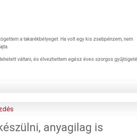
ögettem a takarékbélyeget. Ha volt egy kis zsebpénzem, nem
jta.
e lehetett váltani, és élvezhettem egész éves szorgos gyűjtöge
ezdés
 készülni, anyagilag is