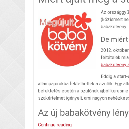
Az országgyűl
(közismert ne
babakötvény.
De miért
2012. októberé
feltételek mi
babakötvény á
Eddig a start
állampapírokba fektethették a szülők. Egy áll
befektetés esetén a szülőnek újból keresnie 
szakértelmet igényelt, ami nagyon nehézkess
Az új babakötvény lén
Megújult
Continue reading