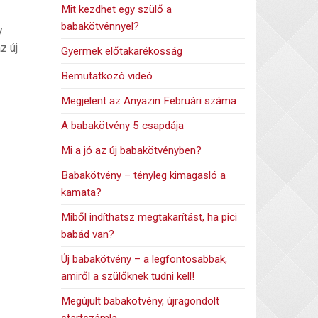
Mit kezdhet egy szülő a
babakötvénnyel?
y
z új
Gyermek előtakarékosság
Bemutatkozó videó
Megjelent az Anyazin Februári száma
A babakötvény 5 csapdája
Mi a jó az új babakötvényben?
Babakötvény – tényleg kimagasló a
kamata?
Miből indíthatsz megtakarítást, ha pici
babád van?
Új babakötvény – a legfontosabbak,
amiről a szülőknek tudni kell!
Megújult babakötvény, újragondolt