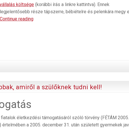
vállalás költsége
(korábbi írás a linkre kattintva). Ennek
legjelentősebb része tápszerre, bébiételre és pelenkára megy e
Miből
Continue reading
indíthatsz
megtakarítást,
ha
pici
babád
van?
bak, amiről a szülőknek tudni kell!
mogatás
 fiatalok életkezdési támogatásáról szóló törvény (FÉTÁM 2005.
) értelmében a 2005. december 31. után született gyermekek jav