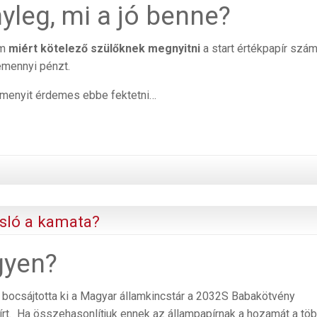
yleg, mi a jó benne?
em
miért kötelező szülőknek megnyitni
a start értékpapír szám
emennyi pénzt.
, menyit érdemes ebbe fektetni…
sló a kamata?
egyen?
bocsájtotta ki a Magyar államkincstár a 2032S Babakötvény
rt. Ha összehasonlítjuk ennek az állampapírnak a hozamát a töb