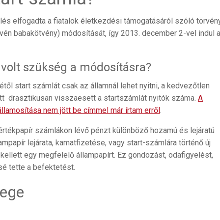
kell!
és elfogadta a fiatalok életkezdési támogatásáról szóló törvén
vén babakötvény) módosítását, így 2013. december 2-vel indul a
 volt szükség a módosításra?
től start számlát csak az államnál lehet nyitni, a kedvezőtlen
att drasztikusan visszaesett a startszámlát nyitók száma.
A
llamosítása nem jött be címmel már írtam erről
.
-értékpapír számlákon lévő pénzt különböző hozamú és lejáratú
ampapír lejárata, kamatfizetése, vagy start-számlára történő új
kellett egy megfelelő állampapírt. Ez gondozást, odafigyelést,
é tette a befektetést.
yege