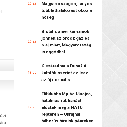
Magyarországon, súlyos
20:29
többlethalálozást okoz a
l.
hőség
Brutális amerikai vámok
jönnek az orosz gáz és
20:29
olaj miatt, Magyarország
is aggódhat
Kiszáradhat a Duna? A
kutatók szerint ez lesz
18:00
az új normális
Elitklubba lép be Ukrajna,
hatalmas robbanást
előztek meg a NATO
17:23
repterén – Ukrajnai
évi
háborús híreink pénteken
ára