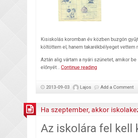
Kisiskolás koromban év közben buzgón gyűjt
költöttem el, hanem takarékbélyeget vettem ra
Aztán alig vártam a nyári szünetet, amikor b
Takarékbélyeg
előnyét…
Continue reading
új
formája
2013-09-03
Lajos
Add a Comment
Ha szeptember, akkor iskolak
Az iskolára fel kell