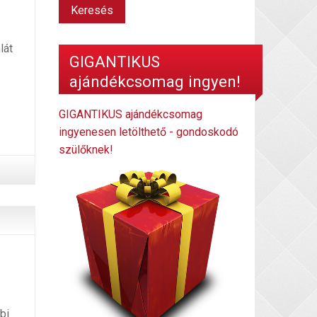
lát
GIGANTIKUS
ajándékcsomag ingyen!
GIGANTIKUS ajándékcsomag
ingyenesen letölthető - gondoskodó
szülőknek!
bi