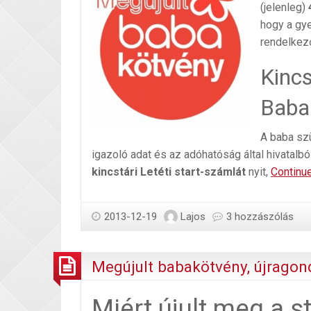
(jelenleg)
4
hogy a gy
rendelkez
Kincs
Baba
A baba sz
igazoló adat és az adóhatóság által hivatalb
kincstári Letéti start-számlát
nyit,
Continu
2013-12-19
Lajos
3 hozzászólás
Megújult babakötvény, újragon
Miért újult meg a s