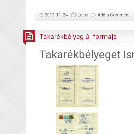
babakötvény,
újragondolt
2013-11-24
Lajos
Add a Comment
startszámla
Takarékbélyeg új formája
Takarékbélyeget i